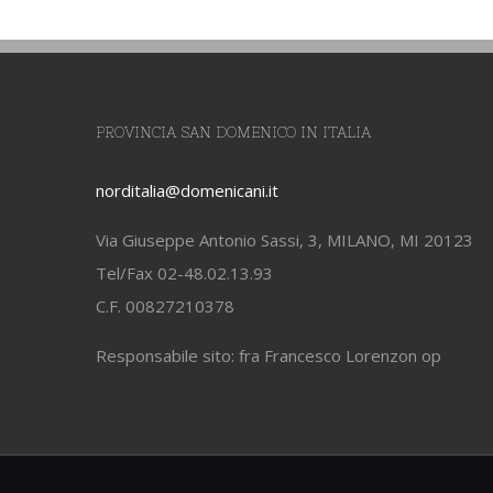
PROVINCIA SAN DOMENICO IN ITALIA
norditalia@domenicani.it
Via Giuseppe Antonio Sassi, 3, MILANO, MI 20123
Tel/Fax 02-48.02.13.93
C.F. 00827210378
Responsabile sito: fra Francesco Lorenzon op