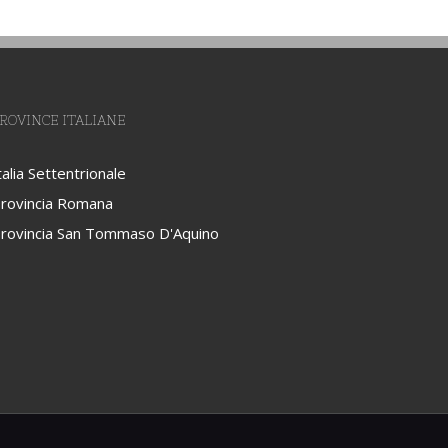
ROVINCE ITALIANE
talia Settentrionale
rovincia Romana
rovincia San Tommaso D'Aquino