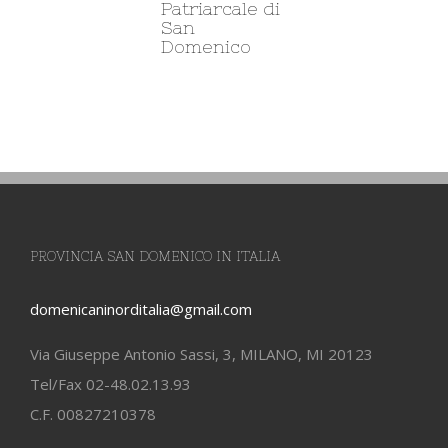
Ro
Patriarcale di
San
Domenico
PROVINCIA SAN DOMENICO IN ITALIA
domenicaninorditalia@gmail.com
Via Giuseppe Antonio Sassi, 3, MILANO, MI 20123
Tel/Fax 02-48.02.13.93
C.F. 00827210378