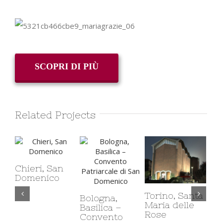
SCOPRI DI PIÙ
Related Projects
Chieri, San
Domenico
Fo
Torino, Santa
Sa
Bologna,
Maria delle
de
Basilica –
Rose
Ve
Convento