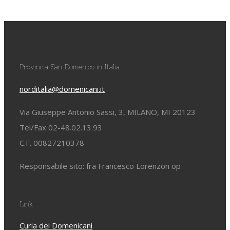
Provincia San Domenico in Italia
norditalia@domenicani.it
Via Giuseppe Antonio Sassi, 3, MILANO, MI 20123
Tel/Fax 02-48.02.13.93
C.F. 00827210378
Responsabile sito: fra Francesco Lorenzon op
Link
Curia dei Domenicani