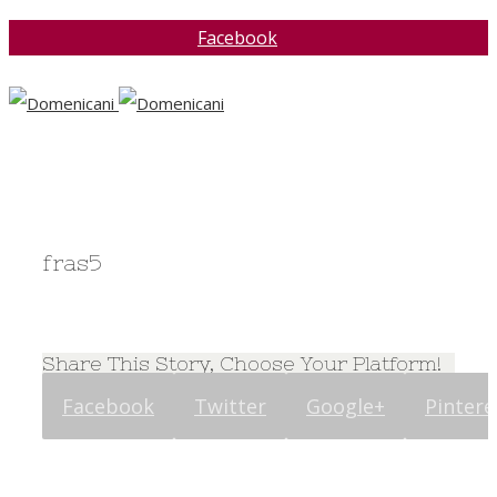
Facebook
fras5
Share This Story, Choose Your Platform!
Facebook
Twitter
Google+
Pintere