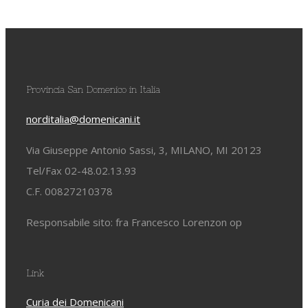
Provincia San Domenico in Italia
norditalia@domenicani.it
Via Giuseppe Antonio Sassi, 3, MILANO, MI 20123
Tel/Fax 02-48.02.13.93
C.F. 00827210378
Responsabile sito: fra Francesco Lorenzon op
Link
Curia dei Domenicani