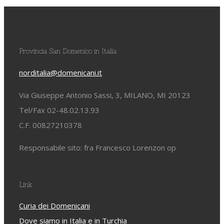
Provincia San Domenico in Italia
norditalia@domenicani.it
Via Giuseppe Antonio Sassi, 3, MILANO, MI 20123
Tel/Fax 02-48.02.13.93
C.F. 00827210378
Responsabile sito: fra Francesco Lorenzon op
Link
Curia dei Domenicani
Dove siamo in Italia e in Turchia