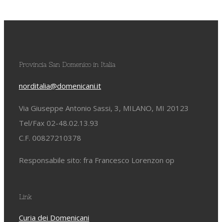
Provincia San Domenico in Italia
norditalia@domenicani.it
Via Giuseppe Antonio Sassi, 3, MILANO, MI 20123
Tel/Fax 02-48.02.13.93
C.F. 00827210378
Responsabile sito: fra Francesco Lorenzon op
Link
Curia dei Domenicani