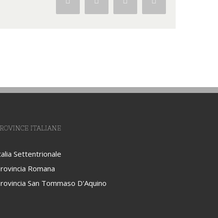
Facebook
Twitter
Google+
Pinterest
ROVINCE ITALIANE
talia Settentrionale
rovincia Romana
rovincia San Tommaso D'Aquino