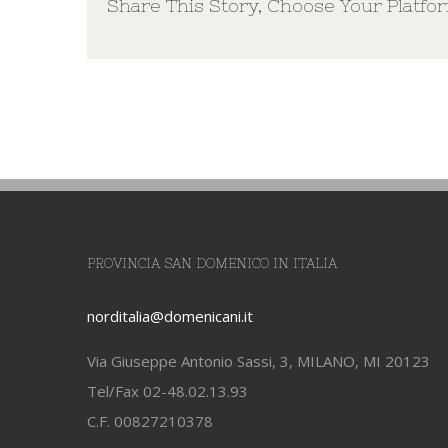
Share This Story, Choose Your Platfo
PROVINCIA SAN DOMENICO IN ITALIA
norditalia@domenicani.it
Via Giuseppe Antonio Sassi, 3, MILANO, MI 20123
Tel/Fax 02-48.02.13.93
C.F. 00827210378