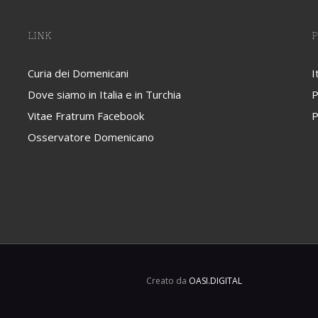
LINK
P
Curia dei Domenicani
I
Dove siamo in Italia e in Turchia
P
Vitae Fratrum Facebook
P
Osservatore Domenicano
Creato da
OASI.DIGITAL