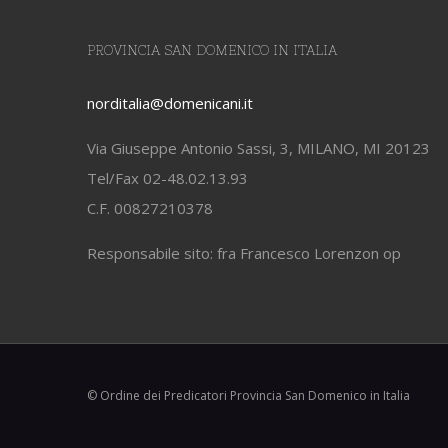
PROVINCIA SAN DOMENICO IN ITALIA
norditalia@domenicani.it
Via Giuseppe Antonio Sassi, 3, MILANO, MI 20123
Tel/Fax 02-48.02.13.93
C.F. 00827210378
Responsabile sito: fra Francesco Lorenzon op
© Ordine dei Predicatori Provincia San Domenico in Italia