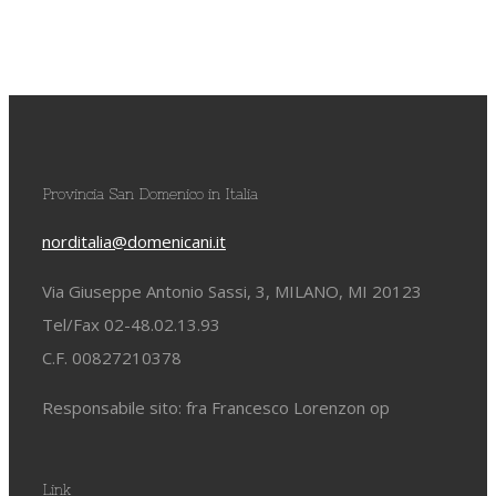
Provincia San Domenico in Italia
norditalia@domenicani.it
Via Giuseppe Antonio Sassi, 3, MILANO, MI 20123
Tel/Fax 02-48.02.13.93
C.F. 00827210378
Responsabile sito: fra Francesco Lorenzon op
Link