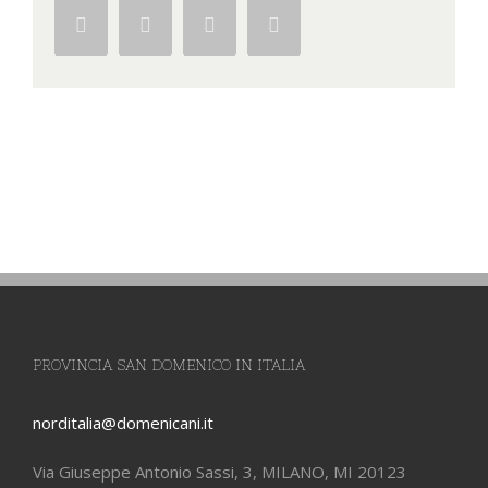
Facebook
Twitter
Google+
Pinterest
PROVINCIA SAN DOMENICO IN ITALIA
norditalia@domenicani.it
Via Giuseppe Antonio Sassi, 3, MILANO, MI 20123