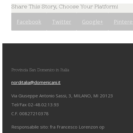
Share This Story, Choose Your Platform!
Facebook
Twitter
Google+
Pintere
Provincia San Domenico in Italia
norditalia@domenicani.it
Via Giuseppe Antonio Sassi, 3, MILANO, MI 20123
Tel/Fax 02-48.02.13.93
C.F. 00827210378
Responsabile sito: fra Francesco Lorenzon op