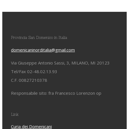
Provincia San Domenico in Italia
domenicaninorditalia@gmail.com
Via Giuseppe Antonio Sassi, 3, MILANO, MI 20123
Tel/Fax 02-48.02.13.93
C.F. 00827210378
Responsabile sito: fra Francesco Lorenzon op
Link
Curia dei Domenicani