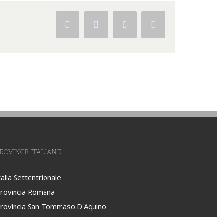
Facebook
Twitter
Google+
Pinterest
ROVINCE ITALIANE
talia Settentrionale
rovincia Romana
rovincia San Tommaso D'Aquino