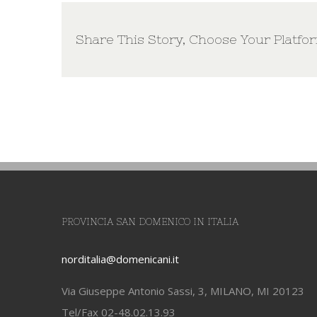
Share This Story, Choose Your Platfo
PROVINCIA SAN DOMENICO IN ITALIA
norditalia@domenicani.it
Via Giuseppe Antonio Sassi, 3, MILANO, MI 20123
Tel/Fax 02-48.02.13.93