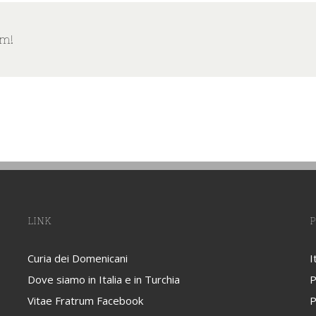
rm!
LINK
P
Curia dei Domenicani
I
Dove siamo in Italia e in Turchia
P
Vitae Fratrum Facebook
P