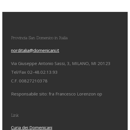
Provincia San Domenico in Italia
norditalia@domenicani.it
Via Giuseppe Antonio Sassi, 3, MILANO, MI 20123
Tel/Fax 02-48.02.13.93
C.F. 00827210378
Responsabile sito: fra Francesco Lorenzon op
Link
Curia dei Domenicani