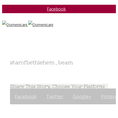
Facebook
starofbethlehem_beam
Share This Story, Choose Your Platform!
Facebook
Twitter
Google+
Pintere