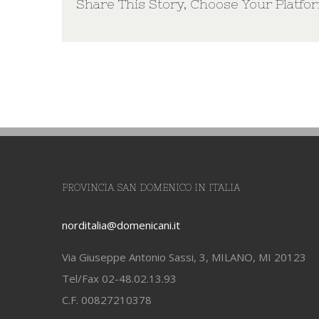
Share This Story, Choose Your Platfo
PROVINCIA SAN DOMENICO IN ITALIA
norditalia@domenicani.it
Via Giuseppe Antonio Sassi, 3, MILANO, MI 20123
Tel/Fax 02-48.02.13.93
C.F. 00827210378