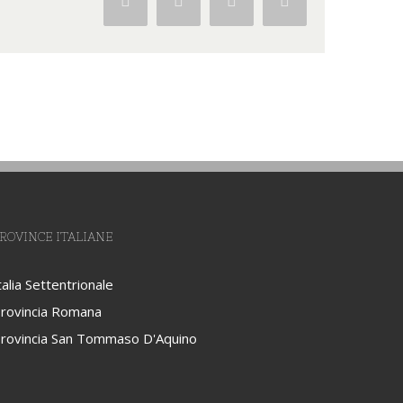
Facebook
Twitter
Google+
Pinterest
ROVINCE ITALIANE
talia Settentrionale
rovincia Romana
rovincia San Tommaso D'Aquino