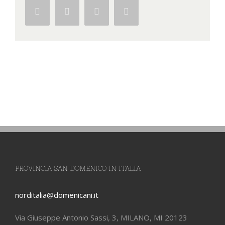
Facebook
Twitter
Google+
Pinterest
PROVINCIA SAN DOMENICO IN ITALIA
norditalia@domenicani.it
Via Giuseppe Antonio Sassi, 3, MILANO, MI 20123