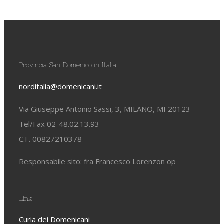
Provincia San Domenico in Italia
norditalia@domenicani.it
Via Giuseppe Antonio Sassi, 3, MILANO, MI 20123
Tel/Fax 02-48.02.13.93
C.F. 00827210378
Responsabile sito: fra Francesco Lorenzon op
Link
Curia dei Domenicani