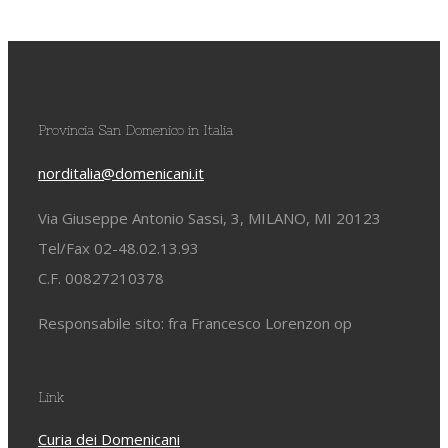
Provincia San Domenico in Italia
norditalia@domenicani.it
Via Giuseppe Antonio Sassi, 3, MILANO, MI 20123
Tel/Fax 02-48.02.13.93
C.F. 00827210378
Responsabile sito: fra Francesco Lorenzon op
Link
Curia dei Domenicani