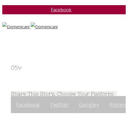
Facebook
05v
Share This Story, Choose Your Platform!
Facebook
Twitter
Google+
Pintere