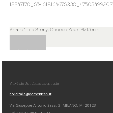
12247170_654618164676230_47503499202
Share This Story, Choose Your Platform!
Facebook
Twitter
Google+
Pinterest
Provincia San Domenico in Italia
norditalia@domenicani.it
Via Giuseppe Antonio Sassi, 3, MILANO, MI 20123
Tel/Fax 02-48.02.13.93