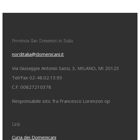
Provincia San Domenico in Italia
norditalia@domenicani.it
Via Giuseppe Antonio Sassi, 3, MILANO, MI 20123
Tel/Fax 02-48.02.13.93
C.F. 00827210378
Responsabile sito: fra Francesco Lorenzon op
Link
Curia dei Domenicani