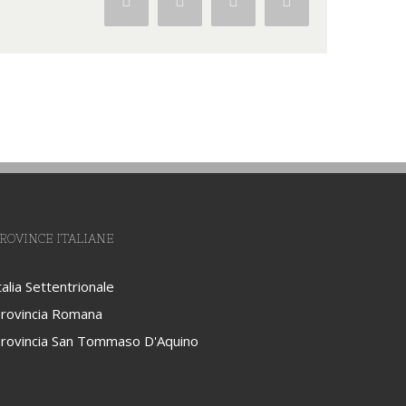
Facebook
Twitter
Google+
Pinterest
ROVINCE ITALIANE
talia Settentrionale
rovincia Romana
rovincia San Tommaso D'Aquino