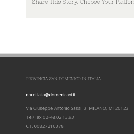
Share This Story, Choose Your Platfo
PROVINCIA SAN DOMENICO IN ITALIA
norditalia@domenicani.it
Via Giuseppe Antonio Sassi, 3, MILANO, MI 20123
Tel/Fax 02-48.02.13.93
C.F. 00827210378