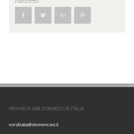
Platform!
Facebook
Twitter
Google+
Pinterest
PROVINCIA SAN DOMENICO IN ITALIA
norditalia@domenicani.it