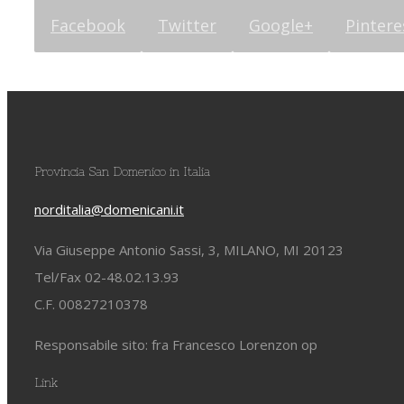
Facebook
Twitter
Google+
Pintere
Provincia San Domenico in Italia
norditalia@domenicani.it
Via Giuseppe Antonio Sassi, 3, MILANO, MI 20123
Tel/Fax 02-48.02.13.93
C.F. 00827210378
Responsabile sito: fra Francesco Lorenzon op
Link