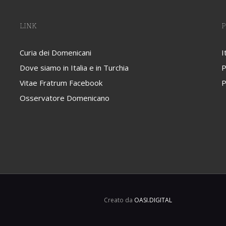
LINK
P
Curia dei Domenicani
I
Dove siamo in Italia e in Turchia
P
Vitae Fratrum Facebook
P
Osservatore Domenicano
Creato da
OASI.DIGITAL