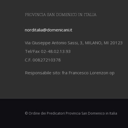
PROVINCIA SAN DOMENICO IN ITALIA
norditalia@domenicani.it
Via Giuseppe Antonio Sassi, 3, MILANO, MI 20123
Tel/Fax 02-48.02.13.93
C.F. 00827210378
Responsabile sito: fra Francesco Lorenzon op
© Ordine dei Predicatori Provincia San Domenico in Italia