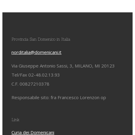
Provincia San Domenico in Italia
norditalia@domenicani.it
Via Giuseppe Antonio Sassi, 3, MILANO, MI 20123
Tel/Fax 02-48.02.13.93
C.F. 00827210378
Responsabile sito: fra Francesco Lorenzon op
Link
Curia dei Domenicani