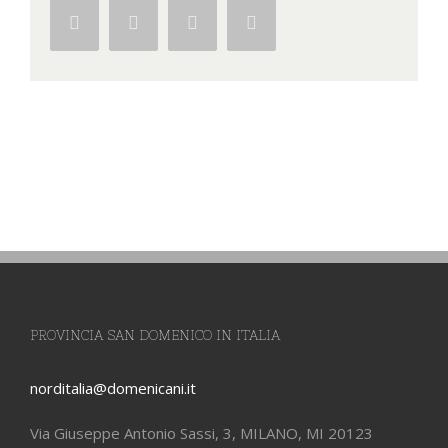
Facebook
Twitter
Google+
Pinterest
PROVINCIA SAN DOMENICO IN ITALIA
norditalia@domenicani.it
Via Giuseppe Antonio Sassi, 3, MILANO, MI 20123