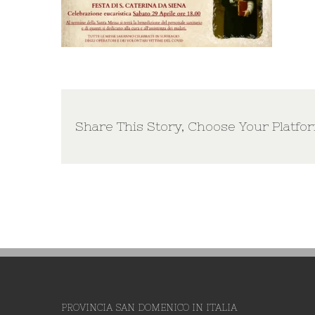
Share This Story, Choose Your Platfo
PROVINCIA SAN DOMENICO IN ITALIA