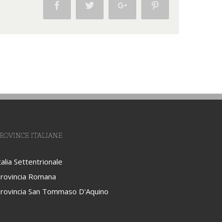
Facebook
Twitter
Google+
Pinterest
ROVINCE ITALIANE
talia Settentrionale
rovincia Romana
rovincia San Tommaso D'Aquino