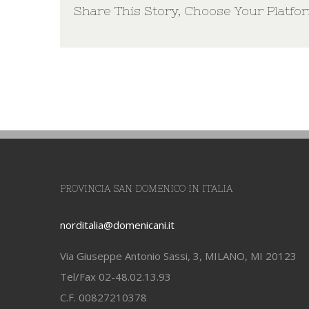
Share This Story, Choose Your Platfo
PROVINCIA SAN DOMENICO IN ITALIA
norditalia@domenicani.it
Via Giuseppe Antonio Sassi, 3, MILANO, MI 20123
Tel/Fax 02-48.02.13.93
C.F. 00827210378