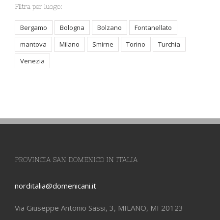
Filtra per luogo:
Bergamo
Bologna
Bolzano
Fontanellato
mantova
Milano
Smirne
Torino
Turchia
Venezia
PROVINCIA SAN DOMENICO IN ITALIA
norditalia@domenicani.it
Via Giuseppe Antonio Sassi, 3, MILANO, MI 20123