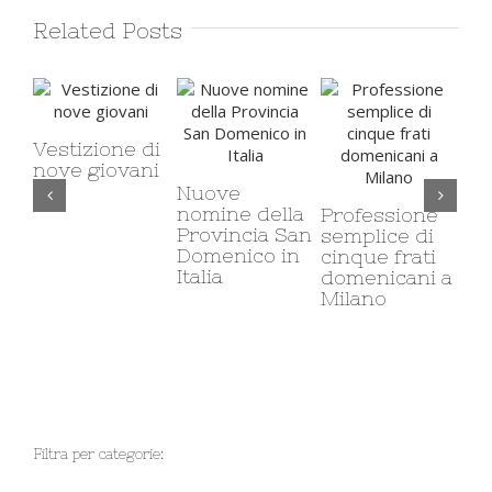
Related Posts
ione di
iovani
Nuove
Il carcere e i
nomine della
carcere
Professione
Provincia San
minorile:
semplice di
Domenico in
corso di etic
cinque frati
Italia
sociale
domenicani a
Milano
Filtra per categorie: