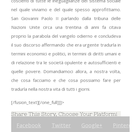
coscienti di tutte le ineguaglianze del sistema sociale
nel quale viviamo e del quale spesso approfittiamo.
San Giovanni Paolo II parlando dalla tribuna delle
Nazioni Unite circa una trentina di anni fa citava
proprio la parabola del vangelo odierno e concludeva
il suo discorso affermando che era urgente tradurla in
termini economici e politici, in termini di diritti umani e
di relazione tra le società opulente e autosufficienti e
quelle povere. Domandiamoci allora, a nostra volta,
che cosa facciamo e che cosa possiamo fare per
tradurla nella nostra vita di tutti i giorni.
[/fusion_text][/one_full]]]>
Share This Story, Choose Your Platform!
Facebook
Twitter
Google+
Pintere