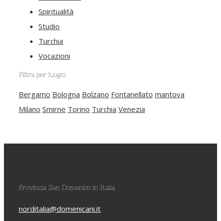
Spiritualità
Studio
Turchia
Vocazioni
Filtra per luogo:
Bergamo
Bologna
Bolzano
Fontanellato
mantova
Milano
Smirne
Torino
Turchia
Venezia
Provincia San Domenico in Italia
norditalia@domenicani.it