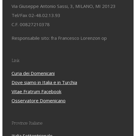
Via Giuseppe Antonio Sassi, 3, MILANO, MI 20123
Tel/Fax 02-48.02.13.93
C.F. 00827210378
Responsabile sito: fra Francesco Lorenzon op
Link
Curia dei Domenicani
Dove siamo in Italia e in Turchia
Vitae Fratrum Facebook
Osservatore Domenicano
Province Italiane
Italia Settentrionale