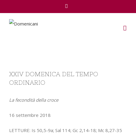
Facebook
View
XXIV DOMENICA DEL TEMPO
Larger
ORDINARIO
Image
La fecondità della croce
16 settembre 2018
LETTURE:
Is
50,5-9a; Sal
114; Gc 2,14-18; Mc
8,27-35