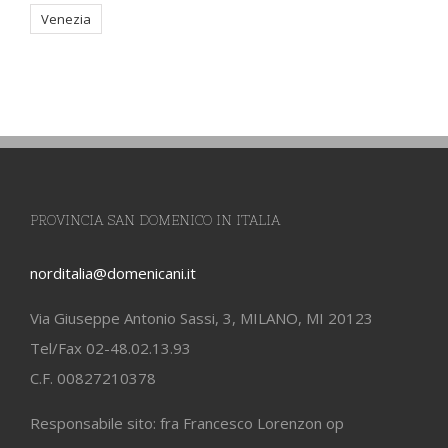
Venezia
PROVINCIA SAN DOMENICO IN ITALIA
norditalia@domenicani.it
Via Giuseppe Antonio Sassi, 3, MILANO, MI 20123
Tel/Fax 02-48.02.13.93
C.F. 00827210378
Responsabile sito: fra Francesco Lorenzon op