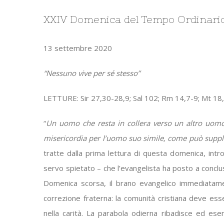
XXIV Domenica del Tempo Ordinari
13 settembre 2020
“Nessuno vive per sé stesso”
LETTURE: Sir 27,30-28,9; Sal 102; Rm 14,7-9; Mt 18
“
Un uomo che resta in collera verso un altro uomo
misericordia per l’uomo suo simile, come può supplic
tratte dalla prima lettura di questa domenica, int
servo spietato – che l’evangelista ha posto a conclu
Domenica scorsa, il brano evangelico immediatamen
correzione fraterna: la comunità cristiana deve esser
nella carità. La parabola odierna ribadisce ed es