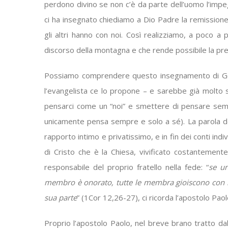
perdono divino se non c’è da parte dell’uomo l’imp
ci ha insegnato chiediamo a Dio Padre la remissione 
gli altri hanno con noi. Così realizziamo, a poco a 
discorso della montagna e che rende possibile la pres
Possiamo comprendere questo insegnamento di Gesù
l’evangelista ce lo propone – e sarebbe già molto s
pensarci come un “noi” e smettere di pensare sempr
unicamente pensa sempre e solo a sé). La parola de
rapporto intimo e privatissimo, e in fin dei conti indi
di Cristo che è la Chiesa, vivificato costantement
responsabile del proprio fratello nella fede: “
se u
membro è onorato, tutte le membra gioiscono con lu
sua parte
” (1Cor 12,26-27), ci ricorda l’apostolo Paol
Proprio l’apostolo Paolo, nel breve brano tratto d