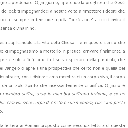
egno a perdonare. Ogni giorno, ripetendo la preghiera che Gesù
dei debiti impegnandoci a nostra volta a rimettere i debiti che
poco e sempre in tensione, quella “perfezione” a cui ci invita il
enza divina in noi.
 applicandolo alla vita della Chiesa – è in questo senso che
e ci impegnassimo a metterlo in pratica: arrivare finalmente a
e e solo a “io”(come fa il servo spietato della parabola, che
l vangelo ci apre a una prospettiva che certo non è quella del
vidualistico, con il divino: siamo membra di un corpo vivo, il corpo
e da un solo Spirito che incessantemente ci unifica. Ognuno è
n membro soffre, tutte le membra soffrono insieme; e se un
i. Ora voi siete corpo di Cristo e sue membra, ciascuno per la
o.
alla lettera ai Romani proposto come seconda lettura di questa