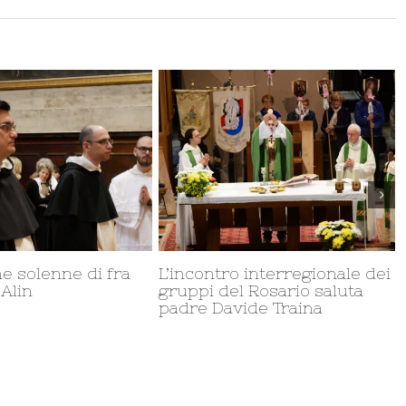
ine della
Professione semplice di
 San Domenico in
cinque frati domenicani a
Milano