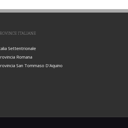
ROVINCE ITALIANE
talia Settentrionale
rovincia Romana
rovincia San Tommaso D'Aquino