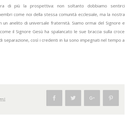
ora di più la prospettiva: non soltanto dobbiamo sentirci
, membri come noi della stessa comunità ecclesiale, ma la nostra
in un anelito di universale fraternità. Siamo ormai del Signore e
come il Signore Gesù ha spalancato le sue braccia sulla croce
di separazione, così i credenti in lui sono impegnati nel tempo a
Facebook
Twitter
Google+
Pintere
rm!