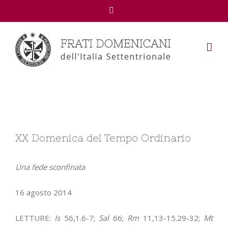
Facebook
View
XX Domenica del Tempo Ordinario
Larger
Image
Una fede sconfinata
16 agosto 2014
LETTURE:
Is
56,1.6-7;
Sal
66;
Rm
11,13-15.29-32;
Mt