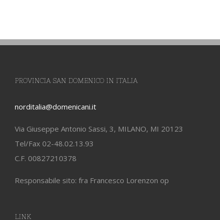
PROVINCIA SAN DOMENICO IN ITALIA
norditalia@domenicani.it
Via Giuseppe Antonio Sassi, 3, MILANO, MI 20123
Tel/Fax 02-48.02.13.93
C.F. 00827210378
Responsabile sito: fra Francesco Lorenzon op
LINK