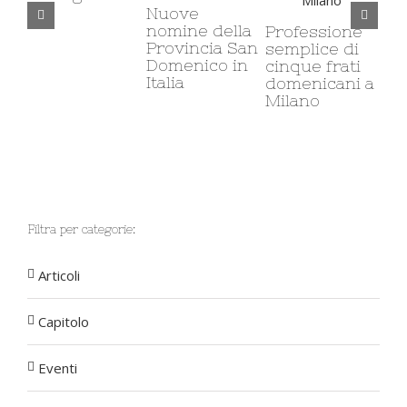
Nuove
Il 
nomine della
Professione
ca
Provincia San
semplice di
mi
Domenico in
cinque frati
co
Italia
domenicani a
so
Milano
Filtra per categorie:
Articoli
Capitolo
Eventi