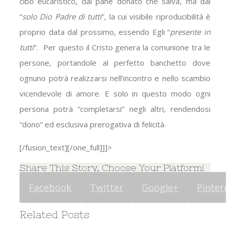
cibo eucaristico, dal pane donato che salva, ma dal
“
solo Dio Padre di tutti
”, la cui visibile riproducibilità è
proprio data dal prossimo, essendo Egli “
presente in
tutti
”.
Per questo il Cristo genera la comunione tra le
persone, portandole al perfetto banchetto dove
ognuno potrà realizzarsi nell’incontro e nello scambio
vicendevole di amore. E solo in questo modo ogni
persona potrà “completarsi” negli altri, rendendosi
“dono” ed esclusiva prerogativa di felicità.
[/fusion_text][/one_full]]]>
Share This Story, Choose Your Platform!
Facebook
Twitter
Google+
Pintere
Related Posts