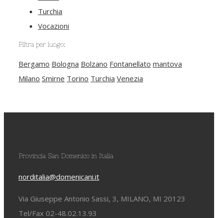
Turchia
Vocazioni
Filtra per luogo:
Bergamo
Bologna
Bolzano
Fontanellato
mantova
Milano
Smirne
Torino
Turchia
Venezia
Provincia San Domenico in Italia
norditalia@domenicani.it
Via Giuseppe Antonio Sassi, 3, MILANO, MI 20123
Tel/Fax 02-48.02.13.93