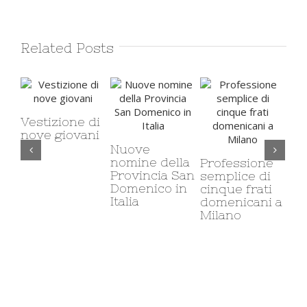
Related Posts
Vestizione di
nove giovani
Nuove
Il 
nomine della
ca
Professione
Provincia San
mi
semplice di
Domenico in
co
cinque frati
Italia
so
domenicani a
Milano