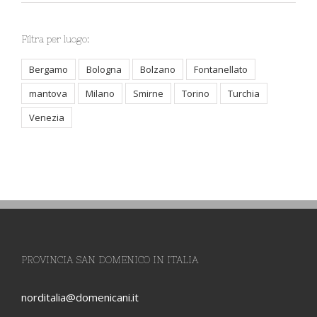
Filtra per luogo:
Bergamo
Bologna
Bolzano
Fontanellato
mantova
Milano
Smirne
Torino
Turchia
Venezia
PROVINCIA SAN DOMENICO IN ITALIA
norditalia@domenicani.it