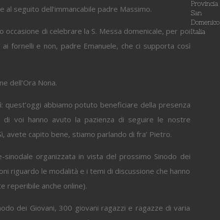
Provincia
 al seguito dell’immancabile padre Massimo.
San
Domenico
to occasione di celebrare la S. Messa domenicale, per poi
Italia
e, ai fornelli e non, padre Emanuele, che ci supporta così
ne dell’Ora Nona.
sì: quest’oggi abbiamo potuto beneficiare della presenza
 di voi hanno avuto la pazienza di seguire le nostre
, avete capito bene, stiamo parlando di fra’ Pietro.
sinodale organizzata in vista del prossimo Sinodo dei
oni riguardo le modalità e i temi di discussione che hanno
e reperibile anche online).
nodo dei Giovani, 300 giovani ragazzi e ragazze di varia