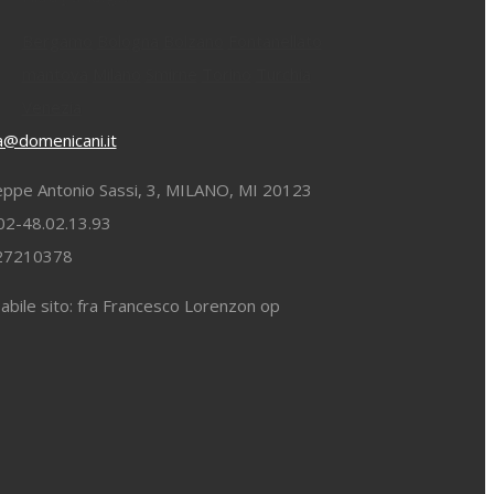
Bergamo
Bologna
Bolzano
Fontanellato
mantova
Milano
Smirne
Torino
Turchia
Venezia
ia@domenicani.it
eppe Antonio Sassi, 3, MILANO, MI 20123
02-48.02.13.93
827210378
bile sito: fra Francesco Lorenzon op