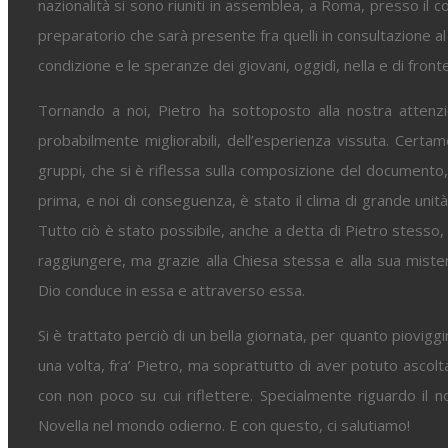
nazionalità si sono riuniti in assemblea, a Roma, presso il 
preparatorio che sarà presente fra quelli in consultazione a
condizione e le speranze dei giovani, oggidì, nella e di fronte
Tornando a noi, Pietro ha sottoposto alla nostra attenzion
probabilmente migliorabili, dell’esperienza vissuta. Cert
gruppi, che si è riflessa sulla composizione del documento, 
prima, e noi di conseguenza, è stato il clima di grande unità
Tutto ciò è stato possibile, anche a detta di Pietro stesso
raggiungere, ma grazie alla Chiesa stessa e alla sua misteri
Dio conduce in essa e attraverso essa.
Si è trattato perciò di un bella giornata, per quanto pioviggi
una volta, fra’ Pietro, ma soprattutto di aver potuto ascolt
con non poco su cui riflettere. Specialmente riguardo il n
Novella nel mondo odierno. E con questo, ci salutiamo!