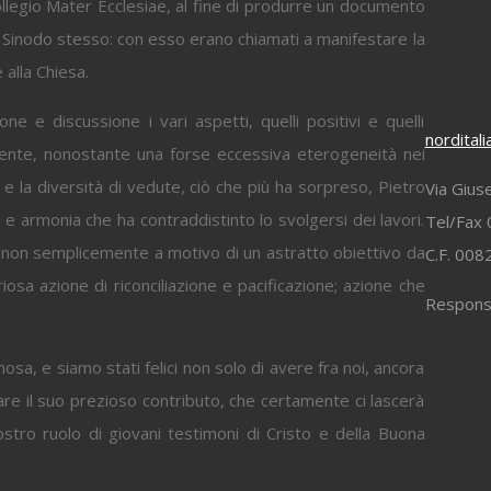
collegio Mater Ecclesiae, al fine di produrre un documento
l Sinodo stesso: con esso erano chiamati a manifestare la
 alla Chiesa.
e e discussione i vari aspetti, quelli positivi e quelli
nordital
amente, nonostante una forse eccessiva eterogeneità nei
e la diversità di vedute, ciò che più ha sorpreso, Pietro
Via Gius
 e armonia che ha contraddistinto lo svolgersi dei lavori.
Tel/Fax 
, non semplicemente a motivo di un astratto obiettivo da
C.F. 00
osa azione di riconciliazione e pacificazione; azione che
Responsa
nosa, e siamo stati felici non solo di avere fra noi, ancora
are il suo prezioso contributo, che certamente ci lascerà
ostro ruolo di giovani testimoni di Cristo e della Buona