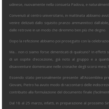
udinese, nuovamente nella consueta Padova, e naturalmente
Convenuti al centro universitario, in mattinata abbiamo avu
venire deliziati dallo squisito pranzo ammannitoci dall’abil
dalle retrovie in un modo che diremmo ben più che degno.
Dopo la refezione abbiamo poi proseguito con la celebrazio
Ma… non ci siamo forse dimenticati di qualcuno? In effetti 
di un ospite d’eccezione, già noto al gruppo e a quanti
disavventure domenicane nelle cronache degli scorsi mesi. Sì
Essendo stato personalmente presente all’Assemblea pre-
Giovani, Pietro ha avuto modo di raccontarci delle indiscrezi
contribuito alla formulazione del documento finale (facilment
Dal 18 al 25 marzo, infatti, in preparazione al prossimo Si