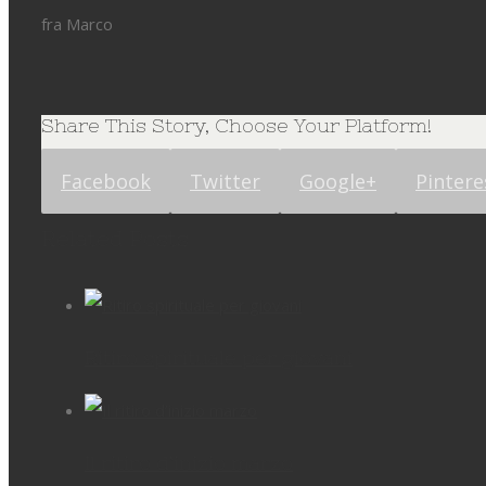
fra Marco
Share This Story, Choose Your Platform!
Facebook
Twitter
Google+
Pintere
Related Posts
Ritiro spirituale per giovani
Il ritiro d’inizio marzo