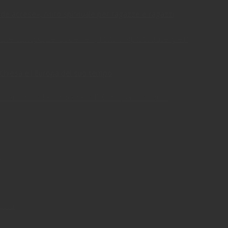
te lampade accese», ritiro spirituale per
enico e la Chiesa e l’Europa del suo
)
cana