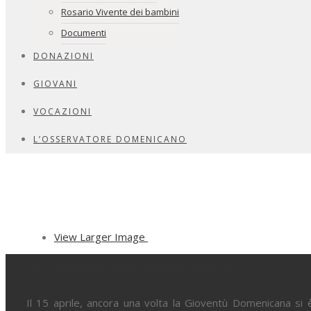
Rosario Vivente dei bambini
Documenti
DONAZIONI
GIOVANI
VOCAZIONI
L’OSSERVATORE DOMENICANO
View Larger Image
Un domenicano al pre-sinodo
Il 15 aprile, ancora una volta la Gioventù Domenicana si è