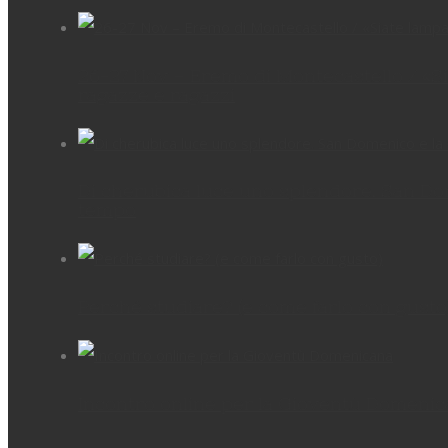
26-27 Nov – Eremo di Montecastello / «Sia
ragazze e ragazzi
Di cherubica luce uno splendore. San Dom
tempo
Perché studiare? (e come farlo con gusto
Incontro online per la Gioventù Domeni