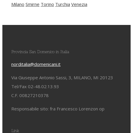
Milano
Smirne
Torino
Turchia
Venezia
Provincia San Domenico in Italia
norditalia@domenicani.it
Via Giuseppe Antonio Sassi, 3, MILANO, MI 20123
Tel/Fax 02-48.02.13.93
C.F. 00827210378
Responsabile sito: fra Francesco Lorenzon op
Link