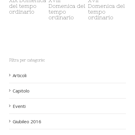
XIX Domenica
XVIII
XVII
XXII
del tempo
Domenica del
Domenica del
Domen
ordinario
tempo
tempo
tempo
ordinario
ordinario
ordina
Filtra per categorie:
Articoli
Capitolo
Eventi
Giubileo 2016