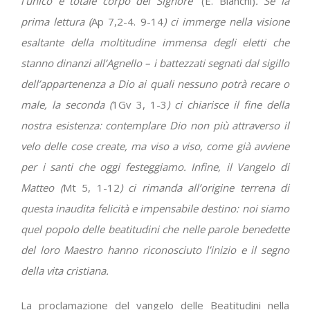
l’unico e totale corpo del Signore
”
(E. Bianchi)
. Se la
prima lettura (
Ap 7,2-4. 9-14
) ci immerge nella visione
esaltante della moltitudine immensa degli eletti che
stanno dinanzi all’Agnello – i battezzati segnati dal sigillo
dell’appartenenza a Dio ai quali nessuno potrà recare o
male, la seconda (
1Gv 3, 1-3
) ci chiarisce il fine della
nostra esistenza: contemplare Dio non più attraverso il
velo delle cose create, ma viso a viso, come già avviene
per i santi che oggi festeggiamo. Infine, il Vangelo di
Matteo (
Mt 5, 1-12
) ci rimanda all’origine terrena di
questa inaudita felicità e impensabile destino: noi siamo
quel popolo delle beatitudini che nelle parole benedette
del loro Maestro hanno riconosciuto l’inizio e il segno
della vita cristiana.
La proclamazione del vangelo delle Beatitudini nella