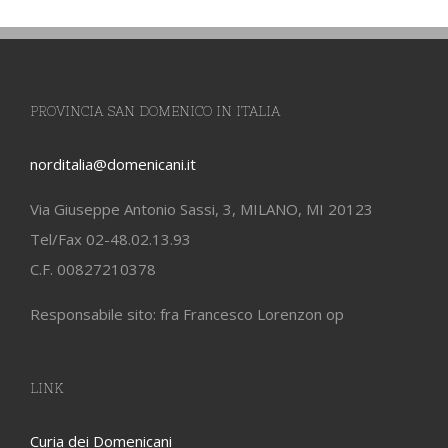
PROVINCIA SAN DOMENICO IN ITALIA
norditalia@domenicani.it
Via Giuseppe Antonio Sassi, 3, MILANO, MI 20123
Tel/Fax 02-48.02.13.93
C.F. 00827210378
Responsabile sito: fra Francesco Lorenzon op
LINK
Curia dei Domenicani