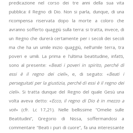
predicazione nel corso dei tre anni della sua vita
pubblica: il Regno di Dio. Non si parla, dunque, di una
ricompensa riservata dopo la morte a coloro che
avranno sofferto quaggiù sulla terra: si tratta, invece, di
un Regno che durerà certamente per i secoli dei secoli
ma che ha un umile inizio quaggiù, nell’umile terra, tra
poveri e umili. La prima e l’ultima beatitudine, infatti,
sono al presente: «
Beati i poveri in spirito, perché di
essi è il regno dei cieli
», e, di seguito: «
Beati i
perseguitati per la giustizia, perché di essi è il regno dei
cieli
». Si tratta dunque del Regno del quale Gesù una
volta aveva detto: «
Ecco, il regno di Dio è in mezzo a
voi
!» (cfr. Lc 17,21). Nelle bellissime “Omelie sulle
Beatitudini”, Gregorio di Nissa, soffermandosi a
commentare “Beati i puri di cuore”, fa una interessante