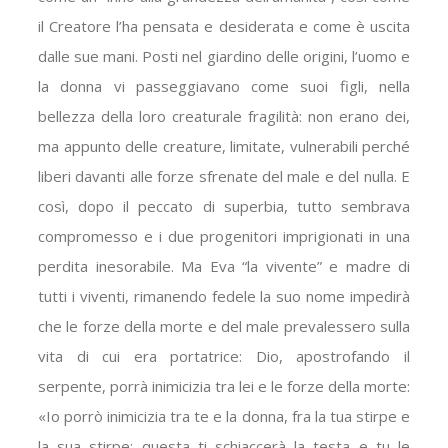
il Creatore l’ha pensata e desiderata e come è uscita
dalle sue mani. Posti nel giardino delle origini, l’uomo e
la donna vi passeggiavano come suoi figli, nella
bellezza della loro creaturale fragilità: non erano dei,
ma appunto delle creature, limitate, vulnerabili perché
liberi davanti alle forze sfrenate del male e del nulla. E
così, dopo il peccato di superbia, tutto sembrava
compromesso e i due progenitori imprigionati in una
perdita inesorabile. Ma Eva “la vivente” e madre di
tutti i viventi, rimanendo fedele la suo nome impedirà
che le forze della morte e del male prevalessero sulla
vita di cui era portatrice: Dio, apostrofando il
serpente, porrà inimicizia tra lei e le forze della morte:
«Io porrò inimicizia tra te e la donna, fra la tua stirpe e
la sua stirpe: questa ti schiaccerà la testa e tu le