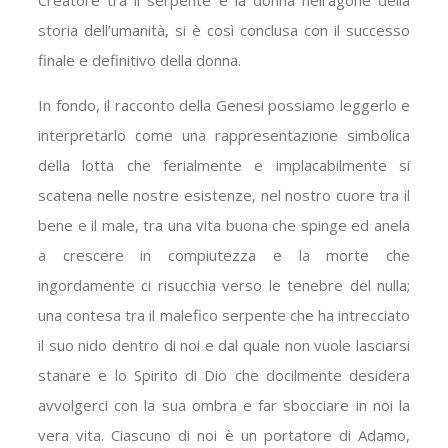
Creatore tra il serpente e la donna nell’agone della
storia dell’umanità, si è così conclusa con il successo
finale e definitivo della donna.
In fondo, il racconto della Genesi possiamo leggerlo e
interpretarlo come una rappresentazione simbolica
della lotta che ferialmente e implacabilmente si
scatena nelle nostre esistenze, nel nostro cuore tra il
bene e il male, tra una vita buona che spinge ed anela
a crescere in compiutezza e la morte che
ingordamente ci risucchia verso le tenebre del nulla;
una contesa tra il malefico serpente che ha intrecciato
il suo nido dentro di noi e dal quale non vuole lasciarsi
stanare e lo Spirito di Dio che docilmente desidera
avvolgerci con la sua ombra e far sbocciare in noi la
vera vita. Ciascuno di noi è un portatore di Adamo,