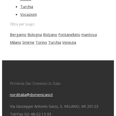
Turchia
Vocazioni
Filtra per luogo:
Bergamo
Bologna
Bolzano
Fontanellato
mantova
Milano
Smirne
Torino
Turchia
Venezia
Provincia San Domenico in Italia
norditalia@domenicani.it
Via Giuseppe Antonio Sassi, 3, MILANO, MI 20123
Tel/Fax 02-48.02.13.93