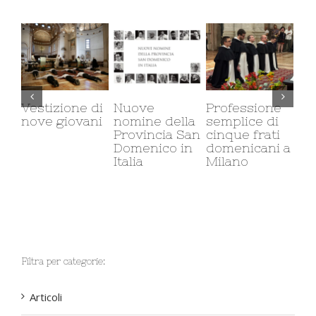
ione di
Nuove
Professione
Il carcere e i
giovani
nomine della
semplice di
carcere
Provincia San
cinque frati
minorile:
Domenico in
domenicani a
corso di eti
Italia
Milano
sociale
Filtra per categorie:
Articoli