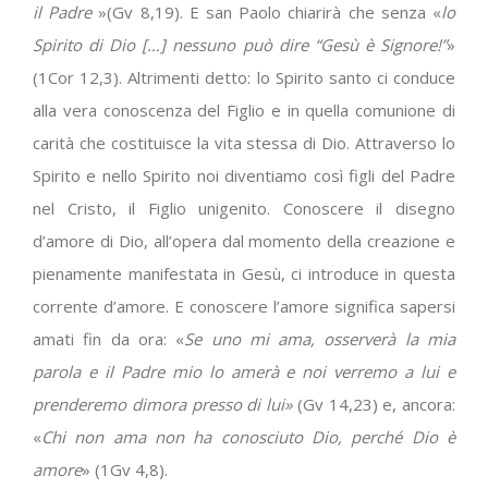
il Padre
»(Gv 8,19). E san Paolo chiarirà che senza «
lo
Spirito di Dio […] nessuno può dire “Gesù è Signore!”
»
(1Cor 12,3). Altrimenti detto: lo Spirito santo ci conduce
alla vera conoscenza del Figlio e in quella comunione di
carità che costituisce la vita stessa di Dio. Attraverso lo
Spirito e nello Spirito noi diventiamo così figli del Padre
nel Cristo, il Figlio unigenito. Conoscere il disegno
d’amore di Dio, all’opera dal momento della creazione e
pienamente manifestata in Gesù, ci introduce in questa
corrente d’amore. E conoscere l’amore significa sapersi
amati fin da ora: «
Se uno mi ama, osserverà la mia
parola e il Padre mio lo amerà e noi verremo a lui e
prenderemo dimora presso di lui»
(Gv 14,23) e, ancora:
«
Chi non ama non ha conosciuto Dio, perché Dio è
amore
» (1Gv 4,8).