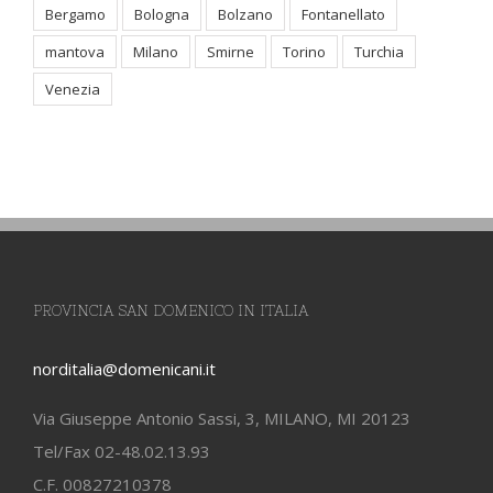
Bergamo
Bologna
Bolzano
Fontanellato
mantova
Milano
Smirne
Torino
Turchia
Venezia
PROVINCIA SAN DOMENICO IN ITALIA
norditalia@domenicani.it
Via Giuseppe Antonio Sassi, 3, MILANO, MI 20123
Tel/Fax 02-48.02.13.93
C.F. 00827210378