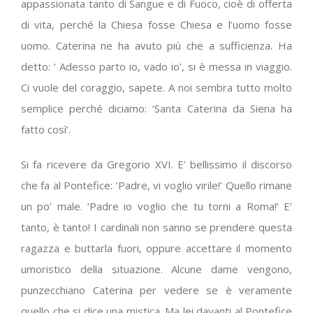
appassionata tanto di Sangue e di Fuoco, cioè di offerta
di vita, perché la Chiesa fosse Chiesa e l’uomo fosse
uomo. Caterina ne ha avuto più che a sufficienza. Ha
detto: ‘ Adesso parto io, vado io’, si è messa in viaggio.
Ci vuole del coraggio, sapete. A noi sembra tutto molto
semplice perché diciamo: ‘Santa Caterina da Siena ha
fatto così’.
Si fa ricevere da Gregorio XVI. E’ bellissimo il discorso
che fa al Pontefice: ’Padre, vi voglio virile!’ Quello rimane
un po’ male. ‘Padre io voglio che tu torni a Roma!’ E’
tanto, è tanto! I cardinali non sanno se prendere questa
ragazza e buttarla fuori, oppure accettare il momento
umoristico della situazione. Alcune dame vengono,
punzecchiano Caterina per vedere se è veramente
quello che si dice una mistica. Ma lei davanti al Pontefice