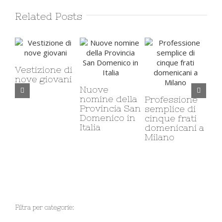
Related Posts
Vestizione di
nove giovani
Nuove
Il 
nomine della
ca
Professione
Provincia San
mi
semplice di
Domenico in
co
cinque frati
Italia
so
domenicani a
Milano
Filtra per categorie: