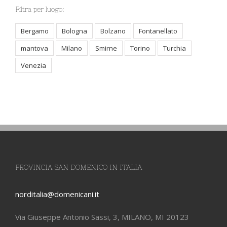
Filtra per luogo:
Bergamo
Bologna
Bolzano
Fontanellato
mantova
Milano
Smirne
Torino
Turchia
Venezia
PROVINCIA SAN DOMENICO IN ITALIA
norditalia@domenicani.it
Via Giuseppe Antonio Sassi, 3, MILANO, MI 20123