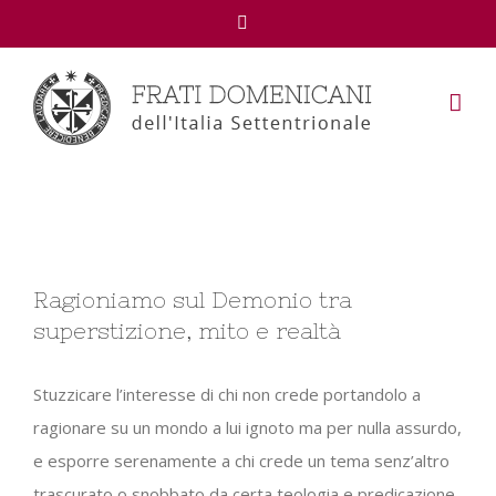
Facebook
View
Ragioniamo sul Demonio tra
Larger
superstizione, mito e realtà
Image
Stuzzicare l’interesse di chi non crede portandolo a
ragionare su un mondo a lui ignoto ma per nulla assurdo,
e esporre serenamente a chi crede un tema senz’altro
trascurato o snobbato da certa teologia e predicazione