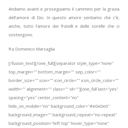
Andiamo avanti e proseguiamo il cammino per la grazia
dell’amore di Dio. In questo amore sentiamo che c’è,
anche, tutto l’amore dei fratelli e delle sorelle che ci
sostengono.
fra Domenico Marsaglia
[/fusion_text][/one_full][separator style_type="none"
top_margin="" bottom_margin="" sep_color=""
border_size="" icon="" icon_circle="" icon_circle_color=""
width="" alignment="" class="" id=""][one_full last="yes"
spacing="yes" center_content="no"
hide_on_mobile="no" background_color="#e0e0e0"
background_image="" background_repeat="no-repeat"
background_position="left top" hover_type="none"