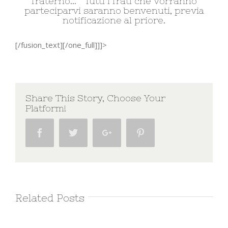
fraterno… Tutti i frati che vorranno
parteciparvi saranno benvenuti, previa
notificazione al priore.
[/fusion_text][/one_full]]]>
Share This Story, Choose Your
Platform!
Facebook
Twitter
Google+
Pinterest
Related Posts