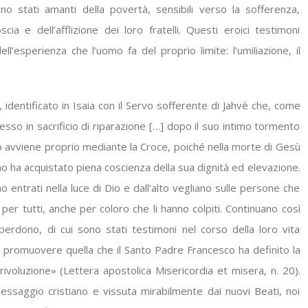
no stati amanti della povertà, sensibili verso la sofferenza,
ia e dell’afflizione dei loro fratelli. Questi eroici testimoni
ll’esperienza che l’uomo fa del proprio limite: l’umiliazione, il
, identificato in Isaia con il Servo sofferente di Jahvè che, come
esso in sacrificio di riparazione […] dopo il suo intimo tormento
Ciò avviene proprio mediante la Croce, poiché nella morte di Gesù
omo ha acquistato piena coscienza della sua dignità ed elevazione.
o entrati nella luce di Dio e dall’alto vegliano sulle persone che
 tutti, anche per coloro che li hanno colpiti. Continuano così
perdono, di cui sono stati testimoni nel corso della loro vita
o di promuovere quella che il Santo Padre Francesco ha definito la
rivoluzione» (Lettera apostolica Misericordia et misera, n. 20).
essaggio cristiano e vissuta mirabilmente dai nuovi Beati, noi