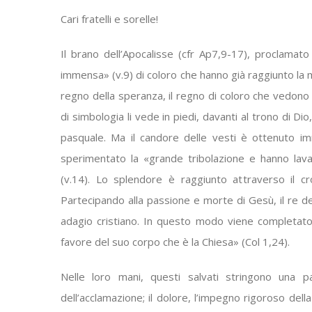
Cari fratelli e sorelle!
Il brano dell’Apocalisse (cfr Ap7,9-17), proclamato
immensa» (v.9) di coloro che hanno già raggiunto la m
regno della speranza, il regno di coloro che vedono 
di simbologia li vede in piedi, davanti al trono di Dio,
pasquale. Ma il candore delle vesti è ottenuto i
sperimentato la «grande tribolazione e hanno lava
(v.14). Lo splendore è raggiunto attraverso il cr
Partecipando alla passione e morte di Gesù, il re dei
adagio cristiano. In questo modo viene completato 
favore del suo corpo che è la Chiesa» (Col 1,24).
Nelle loro mani, questi salvati stringono una p
dell’acclamazione; il dolore, l’impegno rigoroso del