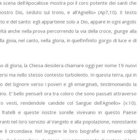
La scena dell’Apocalisse mostra poi il coro potente dei santi che
stro Dio, seduto sul trono, e all’Agnello» (Ap7,10). Il testo
beato e del santo: egli appartiene solo a Dio, appare in ogni angolo
eltà anche nella prova percorrendo la via della croce, giunge alla
gioia, nel canto, nella gloria, in quell’infinito gorgo di luce e di
o di gloria, la Chiesa desidera chiamare oggi per nome 19 nuovi
iversi ma nello stesso contesto turbolento. In questa terra, qui in
o del Signore verso i poveri e gli emarginati, testimoniando la
irio. E’ bello pensarli ora tra coloro che sono passati attraverso
o vesti, rendendole candide col Sangue dell’Agnello» (v.10).
ri fratelli e queste nostre sorelle vivevano in questo Paese
anti nel loro servizio al Vangelo e alla popolazione, nonostante
 li circondava. Nel leggere le loro biografie si rimane colpiti