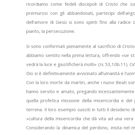
ricordiamo come fedeli discepoli di Cristo che so
premurosi con gli abbandonati, partecipi dell’angosc
dell’amore di Gesù si sono spinti fino alla radice de
pianto, la persecuzione.
Si sono conformati pienamente al sacrificio di Cristo
abbiamo sentito nella prima lettura, offrendo «se st
vedrà la luce e giustificherà molti» (Is 53,10b.11). 
Dio si è definitivamente avvicinato all’umanità e l’u
Con la loro morte da martiri, anche i nuovi Beati son
hanno servito e amato, pregando incessantemente per
quella profetica missione della misericordia e del 
terrena. Il loro esempio susciti in tutti il desideri
«cultura della misericordia che dà vita ad una vera 
Considerando la dinamica del perdono, insita nel m