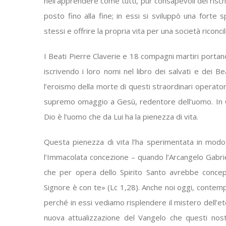
nell’apprendere come tutti, pur consapevoli del risc
posto fino alla fine; in essi si sviluppò una forte sp
stessi e offrire la propria vita per una società riconcil
I Beati Pierre Claverie e 18 compagni martiri portano s
iscrivendo i loro nomi nel libro dei salvati e dei Be
l’eroismo della morte di questi straordinari operator
supremo omaggio a Gesù, redentore dell’uomo. In Cris
Dio è l’uomo che da Lui ha la pienezza di vita.
Questa pienezza di vita l’ha sperimentata in modo
l’Immacolata concezione – quando l’Arcangelo Gabrie
che per opera dello Spirito Santo avrebbe concepito 
Signore è con te» (Lc 1,28). Anche noi oggi, contempl
perché in essi vediamo risplendere il mistero dell’et
nuova attualizzazione del Vangelo che questi nostr