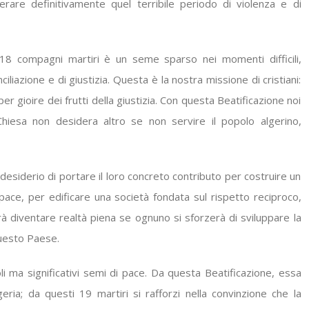
rare definitivamente quel terribile periodo di violenza e di
 18 compagni martiri è un seme sparso nei momenti difficili,
iliazione e di giustizia. Questa è la nostra missione di cristiani:
r gioire dei frutti della giustizia. Con questa Beatificazione noi
Chiesa non desidera altro se non servire il popolo algerino,
l desiderio di portare il loro concreto contributo per costruire un
ace, per edificare una società fondata sul rispetto reciproco,
rà diventare realtà piena se ognuno si sforzerà di sviluppare la
uesto Paese.
i ma significativi semi di pace. Da questa Beatificazione, essa
eria; da questi 19 martiri si rafforzi nella convinzione che la