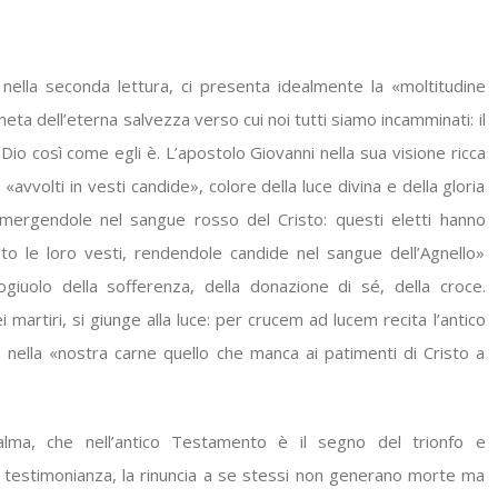
 nella seconda lettura, ci presenta idealmente la «moltitudine
eta dell’eterna salvezza verso cui noi tutti siamo incamminati: il
Dio così come egli è. L’apostolo Giovanni nella sua visione ricca
 «avvolti in vesti candide», colore della luce divina e della gloria
mmergendole nel sangue rosso del Cristo: questi eletti hanno
to le loro vesti, rendendole candide nel sangue dell’Agnello»
ogiuolo della sofferenza, della donazione di sé, della croce.
 martiri, si giunge alla luce: per crucem ad lucem recita l’antico
nella «nostra carne quello che manca ai patimenti di Cristo a
alma, che nell’antico Testamento è il segno del trionfo e
la testimonianza, la rinuncia a se stessi non generano morte ma