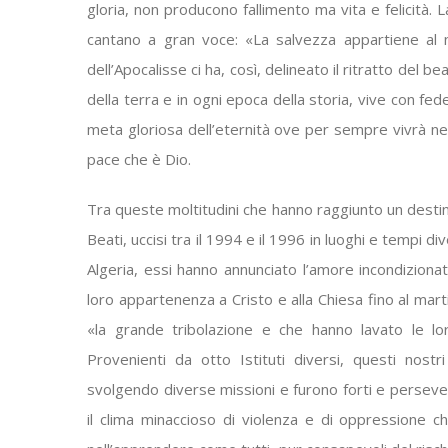
gloria, non producono fallimento ma vita e felicità. 
cantano a gran voce: «La salvezza appartiene al no
dell’Apocalisse ci ha, così, delineato il ritratto del 
della terra e in ogni epoca della storia, vive con fed
meta gloriosa dell’eternità ove per sempre vivrà nella 
pace che è Dio.
Tra queste moltitudini che hanno raggiunto un destin
Beati, uccisi tra il 1994 e il 1996 in luoghi e tempi d
Algeria, essi hanno annunciato l’amore incondizionat
loro appartenenza a Cristo e alla Chiesa fino al mart
«la grande tribolazione e che hanno lavato le lor
Provenienti da otto Istituti diversi, questi nost
svolgendo diverse missioni e furono forti e persever
il clima minaccioso di violenza e di oppressione che