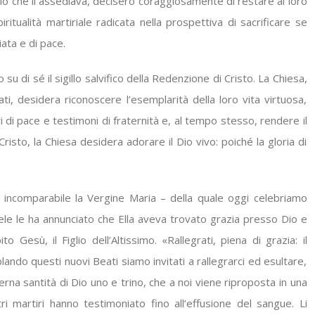
hio che li assediava, decisero coraggiosamente di restare al loro
iritualità martiriale radicata nella prospettiva di sacrificare se
iata e di pace.
u di sé il sigillo salvifico della Redenzione di Cristo. La Chiesa,
ati, desidera riconoscere l’esemplarità della loro vita virtuosa,
i di pace e testimoni di fraternità e, al tempo stesso, rendere il
to, la Chiesa desidera adorare il Dio vivo: poiché la gloria di
 incomparabile la Vergine Maria – della quale oggi celebriamo
le le ha annunciato che Ella aveva trovato grazia presso Dio e
Gesù, il Figlio dell’Altissimo. «Rallegrati, piena di grazia: il
ando questi nuovi Beati siamo invitati a rallegrarci ed esultare,
erna santità di Dio uno e trino, che a noi viene riproposta in una
i martiri hanno testimoniato fino all’effusione del sangue. Li