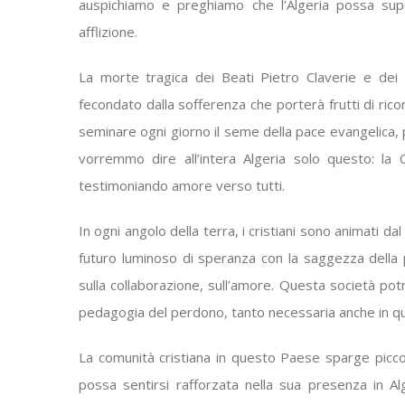
auspichiamo e preghiamo che l’Algeria possa supe
afflizione.
La morte tragica dei Beati Pietro Claverie e dei
fecondato dalla sofferenza che porterà frutti di riconc
seminare ogni giorno il seme della pace evangelica, pe
vorremmo dire all’intera Algeria solo questo: la 
testimoniando amore verso tutti.
In ogni angolo della terra, i cristiani sono animati da
futuro luminoso di speranza con la saggezza della p
sulla collaborazione, sull’amore. Questa società pot
pedagogia del perdono, tanto necessaria anche in q
La comunità cristiana in questo Paese sparge piccol
possa sentirsi rafforzata nella sua presenza in Alg