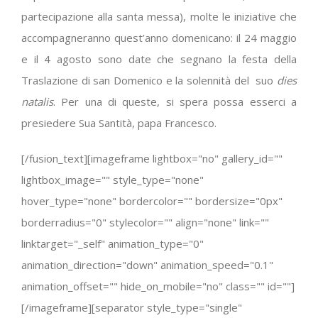
partecipazione alla santa messa), molte le iniziative che
accompagneranno quest’anno domenicano: il 24 maggio
e il 4 agosto sono date che segnano la festa della
Traslazione di san Domenico e la solennità del
suo
dies
natalis
. Per una di queste, si spera possa esserci a
presiedere Sua Santità, papa Francesco.
[/fusion_text][imageframe lightbox="no" gallery_id=""
lightbox_image="" style_type="none"
hover_type="none" bordercolor="" bordersize="0px"
borderradius="0" stylecolor="" align="none" link=""
linktarget="_self" animation_type="0"
animation_direction="down" animation_speed="0.1"
animation_offset="" hide_on_mobile="no" class="" id=""]
[/imageframe][separator style_type="single"