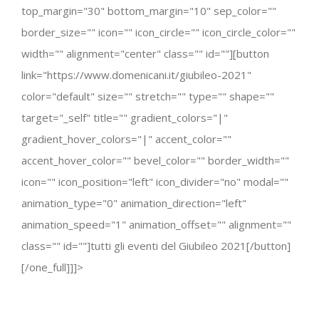
top_margin="30" bottom_margin="10" sep_color=""
border_size="" icon="" icon_circle="" icon_circle_color=""
width="" alignment="center" class="" id=""][button
link="https://www.domenicani.it/giubileo-2021"
color="default" size="" stretch="" type="" shape=""
target="_self" title="" gradient_colors="|"
gradient_hover_colors="|" accent_color=""
accent_hover_color="" bevel_color="" border_width=""
icon="" icon_position="left" icon_divider="no" modal=""
animation_type="0" animation_direction="left"
animation_speed="1" animation_offset="" alignment=""
class="" id=""]tutti gli eventi del Giubileo 2021[/button]
[/one_full]]]>