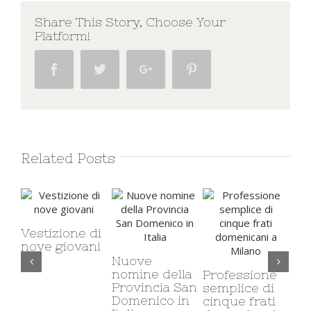
Share This Story, Choose Your
Platform!
Facebook
Twitter
Google+
Pinterest
Related Posts
Vestizione di
nove giovani
Nuove
Il 
nomine della
ca
Professione
Provincia San
mi
semplice di
Domenico in
co
cinque frati