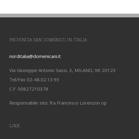
PROVINCIA SAN DOMENICO IN ITALIA
norditalia@domenicani.it
Via Giuseppe Antonio Sassi, 3, MILANO, MI 20123
Tel/Fax 02-48.02.13.93
C.F. 00827210378
Responsabile sito: fra Francesco Lorenzon op
LINK