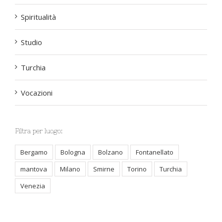
Santi e Beati
Spiritualità
Studio
Turchia
Vocazioni
Filtra per luogo:
Bergamo
Bologna
Bolzano
Fontanellato
mantova
Milano
Smirne
Torino
Turchia
Venezia