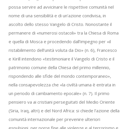
possa servire ad avvicinare le rispettive comunità nel
nome di una sensibilità e di un’azione condivisa, in
ascolto dello stesso Vangelo di Cristo. Nonostante il
permanere di «numerosi ostacoli» tra la Chiesa di Roma
e quella di Mosca e procedendo dall’impegno per «il
ristabilimento dell’unità voluta da Dio» (n. 6), Francesco
e Kirill intendono «testimoniare il Vangelo di Cristo e il
patrimonio comune della Chiesa del primo millennio,
rispondendo alle sfide del mondo contemporaneo»,
nella consapevolezza che «la civiltà umana è entrata in
un periodo di cambiamento epocale» (n. 7). Il primo
pensiero va ai cristiani perseguitati del Medio Oriente
(Siria, Iraq, altri) e del Nord Africa: si chiede l’azione della
comunità internazionale per prevenire ulteriori
espulsioni, per porre fine alle violenze e al terrorismo e