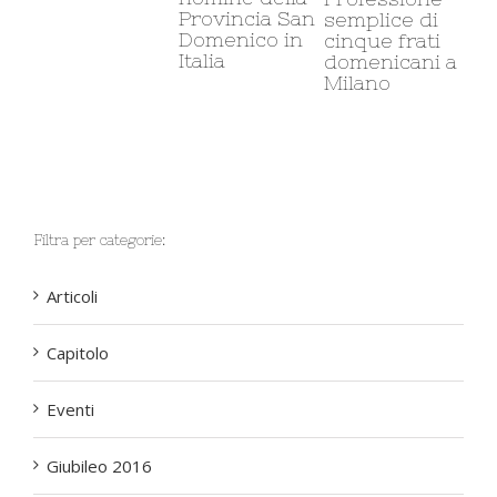
carcere
Alin
emplice di
L’incon
minorile:
inque frati
interre
corso di etica
omenicani a
dei gru
sociale
ilano
del Ros
saluta 
Davide 
Filtra per categorie:
Articoli
Capitolo
Eventi