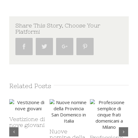
Share This Story, Choose Your
Platform!
Facebook
Twitter
Google+
Pinterest
Related Posts
Professione
solenne di
Il carcere e il
fra Luca e fra
rofessione