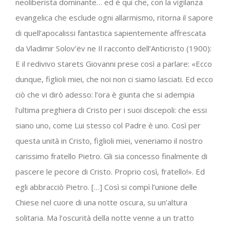
neoliberista dominante… ed è qui che, con la vigilanza
evangelica che esclude ogni allarmismo, ritorna il sapore
di quell’apocalissi fantastica sapientemente affrescata
da Vladimir Solov’ëv ne Il racconto dell’Anticristo (1900):
E il redivivo starets Giovanni prese così a parlare: «Ecco
dunque, figlioli miei, che noi non ci siamo lasciati. Ed ecco
ciò che vi dirò adesso: l’ora è giunta che si adempia
l’ultima preghiera di Cristo per i suoi discepoli: che essi
siano uno, come Lui stesso col Padre è uno. Così per
questa unità in Cristo, figlioli miei, veneriamo il nostro
carissimo fratello Pietro. Gli sia concesso finalmente di
pascere le pecore di Cristo. Proprio così, fratello!». Ed
egli abbracciò Pietro. […] Così si compì l’unione delle
Chiese nel cuore di una notte oscura, su un’altura
solitaria. Ma l’oscurità della notte venne a un tratto