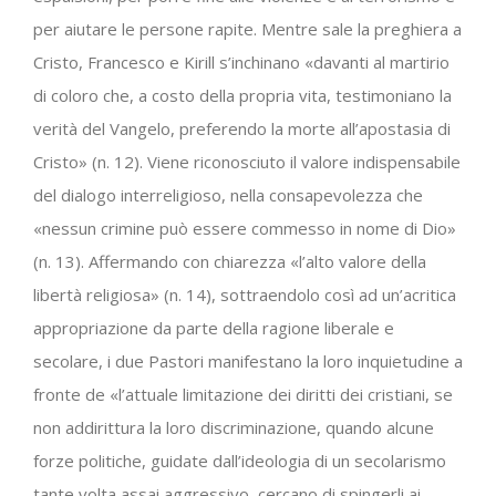
per aiutare le persone rapite. Mentre sale la preghiera a
Cristo, Francesco e Kirill s’inchinano «davanti al martirio
di coloro che, a costo della propria vita, testimoniano la
verità del Vangelo, preferendo la morte all’apostasia di
Cristo» (n. 12). Viene riconosciuto il valore indispensabile
del dialogo interreligioso, nella consapevolezza che
«nessun crimine può essere commesso in nome di Dio»
(n. 13). Affermando con chiarezza «l’alto valore della
libertà religiosa» (n. 14), sottraendolo così ad un’acritica
appropriazione da parte della ragione liberale e
secolare, i due Pastori manifestano la loro inquietudine a
fronte de «l’attuale limitazione dei diritti dei cristiani, se
non addirittura la loro discriminazione, quando alcune
forze politiche, guidate dall’ideologia di un secolarismo
tante volta assai aggressivo, cercano di spingerli ai