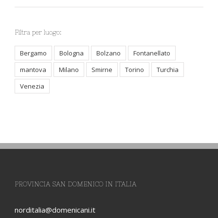
Vocazioni
Filtra per luogo:
Bergamo
Bologna
Bolzano
Fontanellato
mantova
Milano
Smirne
Torino
Turchia
Venezia
PROVINCIA SAN DOMENICO IN ITALIA
norditalia@domenicani.it