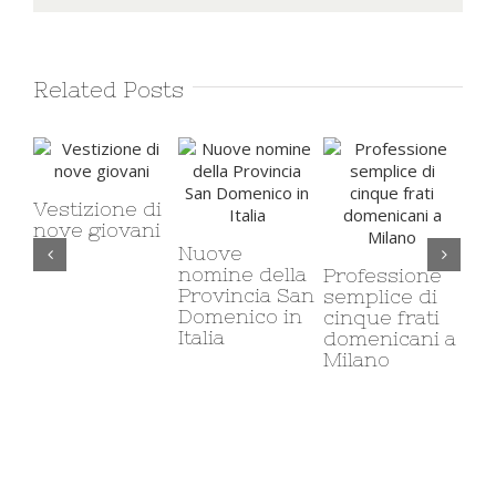
Related Posts
di
ni
Pr
so
Nuove
Il carcere e il
fr
nomine della
carcere
Professione
Al
Provincia San
minorile:
semplice di
Domenico in
corso di etica
cinque frati
Italia
sociale
domenicani a
Milano