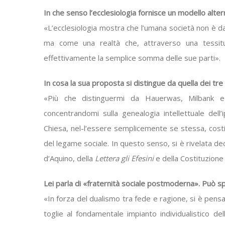
In che senso l’ecclesiologia fornisce un modello altern
«L’ecclesiologia mostra che l’umana società non è 
ma come una realtà che, attraverso una tessitur
effettivamente la semplice somma delle sue parti».
In cosa la sua proposta si distingue da quella dei tre 
«Più che distinguermi da Hauerwas, Milbank e 
concentrandomi sulla genealogia intellettuale del
Chiesa, nel-l’essere semplicemente se stessa, costit
del legame sociale. In questo senso, si è rivelata de
d’Aquino, della
Lettera gli Efesini
e della Costituzion
Lei parla di «fraternità sociale postmoderna». Può s
«In forza del dualismo tra fede e ragione, si è pensat
toglie al fondamentale impianto individualistico de