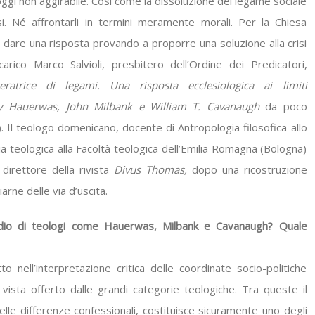
gi non aggirabile. Così come la dissoluzione del legame sociale
si. Né affrontarli in termini meramente morali. Per la Chiesa
 dare una risposta provando a proporre una soluzione alla crisi
ico Marco Salvioli, presbitero dell’Ordine dei Predicatori,
ratrice di legami. Una risposta ecclesiologica ai limiti
nley Hauerwas, John Milbank e William T. Cavanaugh
da poco
 Il teologo domenicano, docente di Antropologia filosofica allo
 teologica alla Facoltà teologica dell’Emilia Romagna (Bologna)
 direttore della rivista
Divus Thomas,
dopo una ricostruzione
iarne delle via d’uscita.
io di teologi
come Hauerwas, Milbank e Cavanaugh? Quale
to nell’interpretazione critica delle coordinate socio-politiche
sta offerto dalle grandi categorie teologiche. Tra queste il
 delle differenze confessionali, costituisce sicuramente uno degli