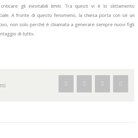
icare gli inevitabili limiti. Tra questi vi è lo slittamento
ociale. A fronte di questo fenomeno, la chiesa porta con sé un
tivo, non solo perché è chiamata a generare sempre nuovi figli
taggio di tutti».
Facebook
Twitter
Google+
Pintere
rm!