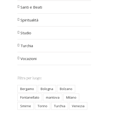
Santi e Beati
Spiritualità
Studio
Turchia
Vocazioni
Filtra per luogo:
Bergamo
Bologna
Bolzano
Fontanellato
mantova
Milano
Smirne
Torino
Turchia
Venezia