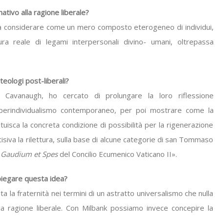
ativo alla ragione liberale?
da considerare come un mero composto eterogeneo di individui,
a reale di legami interpersonali divino- umani, oltrepassa
teologi post-liberali?
Cavanaugh, ho cercato di prolungare la loro riflessione
l’iperindividualismo contemporaneo, per poi mostrare come la
uisca la concreta condizione di possibilità per la rigenerazione
cisiva la rilettura, sulla base di alcune categorie di san Tommaso
e
Gaudium et Spes
del Concilio Ecumenico Vaticano II».
piegare questa idea?
a la fraternità nei termini di un astratto universalismo che nulla
lla ragione liberale. Con Milbank possiamo invece concepire la