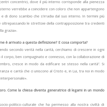
entri concentrici, dove il più interno corrisponde alla pienezza
più esterno verrebbe a coincidere con coloro che non appartengono
a e di dono scambio che s’irradia dal suo interno. In termini più
ale oltrepassando le strettoie della contrapposizione tra credenti
la grazia».
me è arrivato a questa definizione? E cosa comporta?
endo secondo verità nella carità, cerchiamo di crescere in ogni
tto il corpo, ben compaginato e connesso, con la collaborazione di
embro, cresce in modo da edificare se stesso nella carità”. Si
ranza e carità che ci uniscono al Cristo e, in Lui, tra noi in modo
e interpersonale».
avoro. Come la chiesa diventa generatrice di legami in un mondo
cio-politico-culturale che ha permesso alla nostra civiltà di