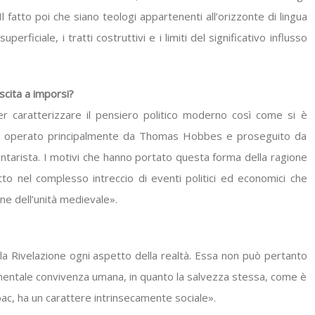
Il fatto poi che siano teologi appartenenti all’orizzonte di lingua
erficiale, i tratti costruttivi e i limiti del significativo influsso
scita a imporsi?
per caratterizzare il pensiero politico moderno così come si è
ma operato principalmente da Thomas Hobbes e proseguito da
lontarista. I motivi che hanno portato questa forma della ragione
to nel complesso intreccio di eventi politici ed economici che
ne dell’unità medievale».
lla Rivelazione ogni aspetto della realtà. Essa non può pertanto
ndamentale convivenza umana, in quanto la salvezza stessa, come è
c, ha un carattere intrinsecamente sociale».