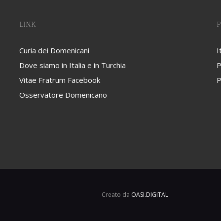
LINK
P
Curia dei Domenicani
I
Dove siamo in Italia e in Turchia
P
Vitae Fratrum Facebook
P
Osservatore Domenicano
Creato da
OASI.DIGITAL