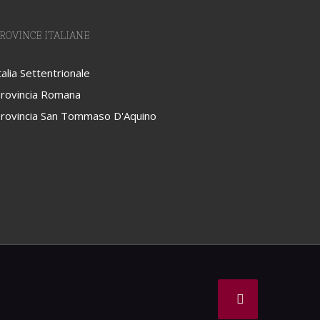
ROVINCE ITALIANE
talia Settentrionale
rovincia Romana
rovincia San Tommaso D'Aquino
Facebook