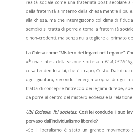
realtà sociale come una fraternità post-secolare a c
della fraternità all’interno della chiesa mentre il 
alla chiesa, ma che interagiscono col clima di fiduci
semplici si tratta di porre a tema la fraternità soci
e non-credenti, ma senza nulla togliere al primato del
La Chiesa come “Mistero dei legami nel Legame”. Co
«È una sintesi della visione sottesa a
Ef 4,1516:
“Ag
cosa tendendo a lui, che è il capo, Cristo. Da lui tu
ogni giuntura, secondo l’energia propria di ogni m
tratta di concepire l’intreccio dei legami di fede, spe
da porre al centro del mistero ecclesiale la relazion
Ubi Ecclesia, ibi societas.
Così lei conclude il suo l
pervaso dall’individualismo liberale?
«Se il liberalismo è stato un grande movimento so