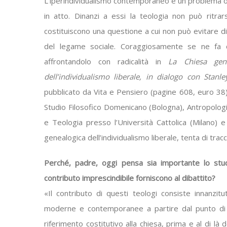
L’iperindividualismo contemporaneo è un problema og
in atto. Dinanzi a essi la teologia non può ritrar
costituiscono una questione a cui non può evitare di
del legame sociale. Coraggiosamente se ne fa car
affrontandolo con radicalità in
La Chiesa gene
dell’individualismo liberale, in dialogo con Sta
pubblicato da Vita e Pensiero (pagine 608, euro 38).
Studio Filosofico Domenicano (Bologna), Antropologia
e Teologia presso l’Università Cattolica (Milano) e
genealogica dell’individualismo liberale, tenta di tracc
Perché, padre, oggi pensa sia importante lo stud
contributo imprescindibile forniscono al dibattito?
«Il contributo di questi teologi consiste innanzitut
moderne e contemporanee a partire dal punto di vi
riferimento costitutivo alla chiesa, prima e al di là