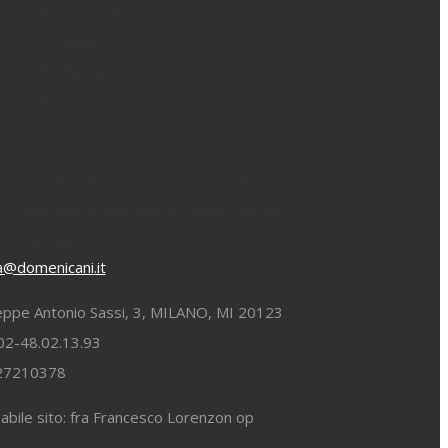
Spiritualità
Studio
Turchia
Vocazioni
Filtra per luogo:
Bergamo
Bologna
Bolzano
Fontanellato
mantova
Milano
Smirne
Torino
Turchia
Venezia
ia@domenicani.it
eppe Antonio Sassi, 3, MILANO, MI 20123
02-48.02.13.93
827210378
bile sito: fra Francesco Lorenzon op