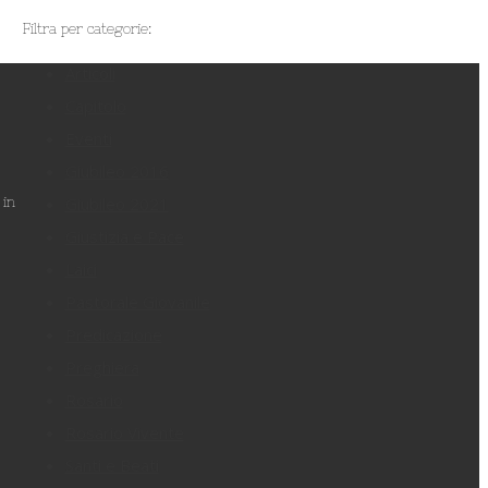
Filtra per categorie:
Articoli
Capitolo
Eventi
Giubileo 2016
Giubileo 2021
 in
Giustizia e Pace
Laici
Pastorale Giovanile
Predicazione
Preghiera
Rosario
Rosario Vivente
Santi e Beati