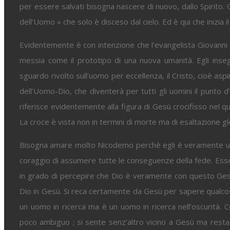
per essere salvati bisogna nascere di nuovo, dallo Spirito. 
dell’Uomo » che solo è disceso dal cielo. Ed è qui che inizia 
Evidentemente è con intenzione che l’evangelista Giovanni ut
messia come il prototipo di una nuova umanità. Egli inseg
sguardo rivolto sull’uomo per eccellenza, il Cristo, cioè aspi
dell’Uomo-Dio, che diventerà per tutti gli uomini il punto d
riferisce evidentemente alla figura di Gesù crocifisso nel qu
La croce è vista non in termini di morte ma di esaltazione gl
Bisogna amare molto Nicodemo perchè egli è veramente uno 
coraggio di assumere tutte le conseguenze della fede. Esse
in grado di percepire che Dio è veramente con questo Gesù 
Dio in Gesù. Si reca certamente da Gesù per sapere qualcosa
un uomo in ricerca ma è un uomo in ricerca nell’oscurità.
poco ambiguo ; si sente senz’altro vicino a Gesù ma resta l