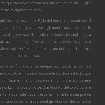
Ora, questa nuova nascita non può che venire dal « Figlio
il testo evangelico odierno.
ilizza l’espressione « Figlio dell’uomo », presentando il
na che ciò che può salvare gli uomini dalla morte è lo
rare alla pieneza dell’umanità che risplenderà nella figura
’attrazione. Senza affermarlo esplicitamente, Giovanni si
ale si realizzerà pienamente il piano di Dio per l’umanità.
oriosa e portatrice di salvezza.
di noi. É un credente ambiguo: egli crede ma non ha il
ndo dottore in Israele conosce le Scritture ed è dunque
di Nazaret; ma non va più in là, non fino a riconoscere
 di Lui, ma ci va di notte. Com’è stato detto più volte è
 Certo la sua fede deve crescere, ma resterà sempre un
ontano da lui ; si troverà nel giardino del Getsemani al