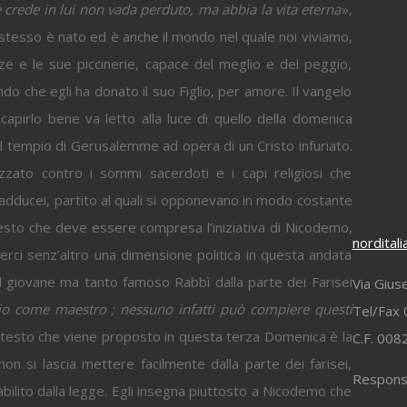
 crede in lui non vada perduto, ma abbia la vita eterna
»,
 stesso è nato ed è anche il mondo nel quale noi viviamo,
zze e le sue piccinerie, capace del meglio e del peggio,
 che egli ha donato il suo Figlio, per amore. Il vangelo
capirlo bene va letto alla luce di quello della domenica
el tempio di Gerusalemme ad opera di un Cristo infuriato.
zato contro i sommi sacerdoti e i capi religiosi che
adducei, partito al quali si opponevano in modo costante
ntesto che deve essere compresa l’iniziativa di Nicodemo,
nordital
rci senz’altro una dimensione politica in questa andata
l giovane ma tanto famoso Rabbì dalla parte dei Farisei
Via Gius
io come maestro ; nessuno infatti può compiere questi
Tel/Fax 
il testo che viene proposto in questa terza Domenica è la
C.F. 00
 si lascia mettere facilmente dalla parte dei farisei,
Responsa
tabilito dalla legge. Egli insegna piuttosto a Nicodemo che