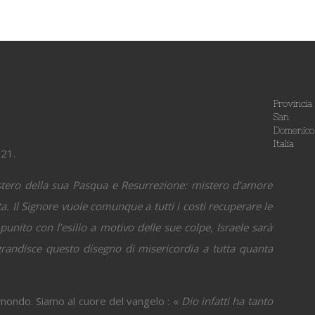
Provincia
San
Domenico
Italia
-21.
stero della sua Pasqua e Resurrezione: mistero d’amore
uta. Il Signore vuole comunque a tutti i costi recuperare le
unito con l’esilio a motivo delle sue colpe, Israele sarà
ingrandisce questo disegno di misericordia a tutta quanta
mondo. Siamo al cuore del vangelo : «
Dio infatti ha tanto