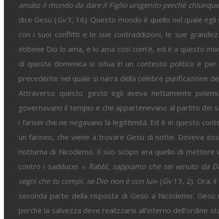
amato il mondo da dare il Figlio unigenito perché chiunque
dice Gesù (
Gv
3, 16). Questo mondo è quello nel quale egli
con i suoi conflitti e le sue contraddizioni, le sue grande
ebbene Dio lo ama, e lo ama così com’è, ed è a questo mondo
di questa domenica si situa in un contesto politico e per 
precedente nel quale si narra della celebre purificazione d
Attraverso questo gesto egli aveva nettamente polemiz
governavano il tempio e che appartenevano al partito dei s
i farisei che ne negavano la legittimità. Ed è in questo co
un fariseo, che viene a trovare Gesù di notte. Doveva esse
notturna di Nicodemo. Il suo scopo era quello di mettere i
contro i sadducei. «
Rabbì, sappiamo che sei venuto da D
segni che tu compi, se Dio non è con lui
» (
Gv
13, 2). Ora, 
seconda parte della risposta di Gesù a Nicodemo. Gesù non
perchè la salvezza deve realizzarsi all’interno dell’ordine s