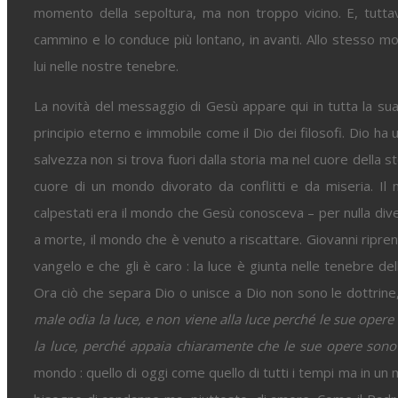
momento della sepoltura, ma non troppo vicino. E, tuttavi
cammino e lo conduce più lontano, in avanti. Allo stesso m
lui nelle nostre tenebre.
La novità del messaggio di Gesù appare qui in tutta la su
principio eterno e immobile come il Dio dei filosofi. Dio ha 
salvezza non si trova fuori dalla storia ma nel cuore della st
cuore di un mondo divorato da conflitti e da miseria. Il m
calpestati era il mondo che Gesù conosceva – per nulla di
a morte, il mondo che è venuto a riscattare. Giovanni ripre
vangelo e che gli è caro : la luce è giunta nelle tenebre dell
Ora ciò che separa Dio o unisce a Dio non sono le dottrine, 
male odia la luce, e non viene alla luce perché le sue opere 
la luce, perché appaia chiaramente che le sue opere sono 
mondo : quello di oggi come quello di tutti i tempi ma in u