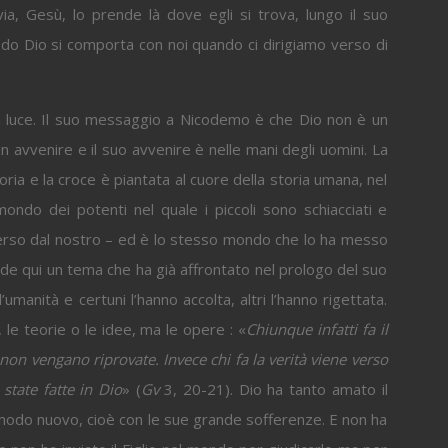
a, Gesù, lo prende là dove egli si trova, lungo il suo
odo Dio si comporta con noi quando ci dirigiamo verso di
a luce. Il suo messaggio a Nicodemo è che Dio non è un
un avvenire e il suo avvenire è nelle mani degli uomini. La
oria e la croce è piantata al cuore della storia umana, nel
ondo dei potenti nel quale i piccoli sono schiacciati e
verso dal nostro – ed è lo stesso mondo che lo ha messo
nde qui un tema che ha già affrontato nel prologo del suo
’umanità e certuni l’hanno accolta, altri l’hanno rigettata.
le teorie o le idee, ma le opere : «
Chiunque infatti fa il
non vengano riprovate. Invece chi fa la verità viene verso
state fatte in Dio
» (
Gv
3, 20-21). Dio ha tanto amato il
n modo nuovo, cioè con le sue grande sofferenze. E non ha