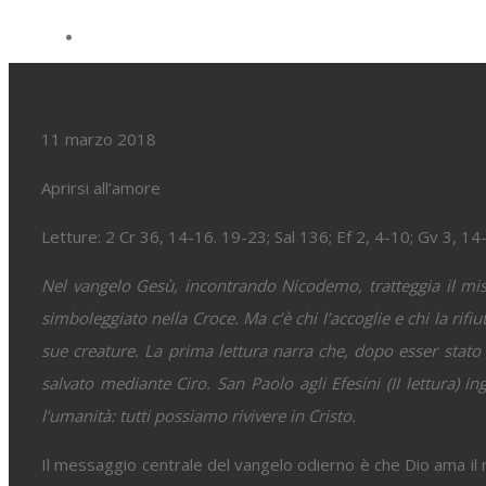
View
Larger
IV DOMENICA DI QUARESIMA
Image
11 marzo 2018
Aprirsi all’amore
Letture: 2 Cr 36, 14-16. 19-23; Sal 136; Ef 2, 4-10; Gv 3, 14
Nel vangelo Gesù, incontrando Nicodemo, tratteggia il mi
simboleggiato nella Croce. Ma c’è chi l’accoglie e chi la rifi
sue creature. La prima lettura narra che, dopo esser stato p
salvato mediante Ciro. San Paolo agli Efesini (II lettura) 
l’umanità: tutti possiamo rivivere in Cristo.
Il messaggio centrale del vangelo odierno è che Dio ama il 