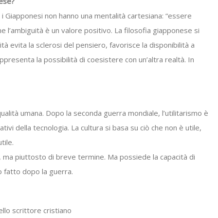
nese?
ma i Giapponesi non hanno una mentalità cartesiana: “essere
 l’ambiguità è un valore positivo. La filosofia giapponese si
à evita la sclerosi del pensiero, favorisce la disponibilità a
resenta la possibilità di coesistere con un’altra realtà. In
alità umana. Dopo la seconda guerra mondiale, l’utilitarismo è
ivi della tecnologia. La cultura si basa su ciò che non è utile,
tile.
, ma piuttosto di breve termine. Ma possiede la capacità di
o fatto dopo la guerra.
llo scrittore cristiano