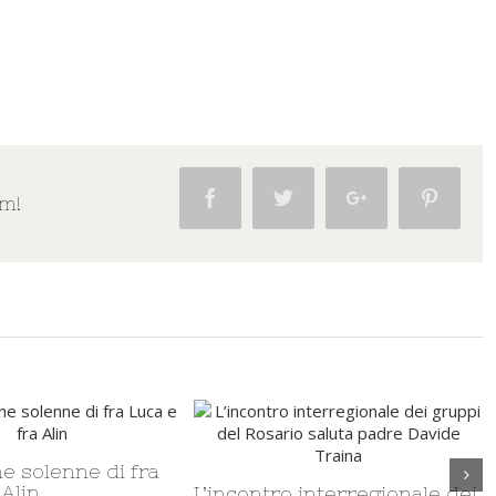
Facebook
Twitter
Google+
Pintere
rm!
ine della
Professione semplice di
 San Domenico in
cinque frati domenicani a