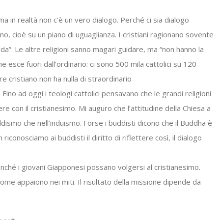
a in realtà non c’è un vero dialogo. Perché ci sia dialogo
o, cioè su un piano di uguaglianza. I cristiani ragionano sovente
da”. Le altre religioni sanno magari guidare, ma “non hanno la
 esce fuori dall’ordinario: ci sono 500 mila cattolici su 120
e cristiano non ha nulla di straordinario
 Fino ad oggi i teologi cattolici pensavano che le grandi religioni
 con il cristianesimo. Mi auguro che l’attitudine della Chiesa a
ddismo che nell’induismo. Forse i buddisti dicono che il Buddha è
 riconosciamo ai buddisti il diritto di riflettere così, il dialogo
nché i giovani Giapponesi possano volgersi al cristianesimo.
come appaiono nei miti. Il risultato della missione dipende da