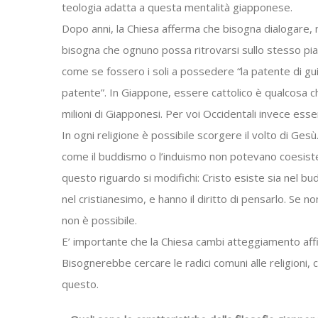
teologia adatta a questa mentalità giapponese.
Dopo anni, la Chiesa afferma che bisogna dialogare, m
bisogna che ognuno possa ritrovarsi sullo stesso pian
come se fossero i soli a possedere “la patente di gui
patente”. In Giappone, essere cattolico è qualcosa che
milioni di Giapponesi. Per voi Occidentali invece esser
In ogni religione è possibile scorgere il volto di Gesù.
come il buddismo o l’induismo non potevano coesistere
questo riguardo si modifichi: Cristo esiste sia nel bu
nel cristianesimo, e hanno il diritto di pensarlo. Se non
non è possibile.
E’ importante che la Chiesa cambi atteggiamento affi
Bisognerebbe cercare le radici comuni alle religioni, 
questo.