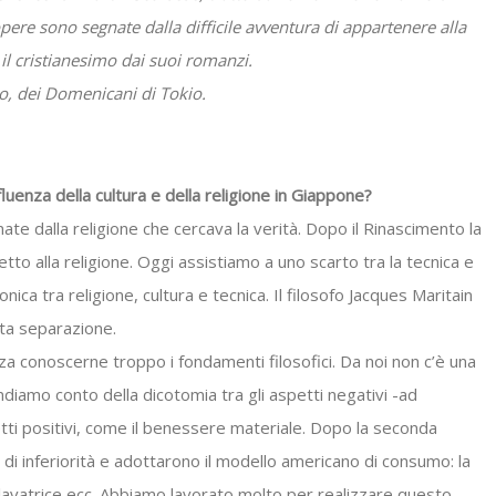
ere sono segnate dalla difficile avventura di appartenere alla
il cristianesimo dai suoi romanzi.
ro, dei Domenicani di Tokio.
nfluenza della cultura e della religione in Giappone?
ate dalla religione che cercava la verità. Dopo il Rinascimento la
to alla religione. Oggi assistiamo a uno scarto tra la tecnica e
nica tra religione, cultura e tecnica. Il filosofo Jacques Maritain
ta separazione.
za conoscerne troppo i fondamenti filosofici. Da noi non c’è una
ndiamo conto della dicotomia tra gli aspetti negativi -ad
ti positivi, come il benessere materiale. Dopo la seconda
i inferiorità e adottarono il modello americano di consumo: la
a lavatrice ecc. Abbiamo lavorato molto per realizzare questo