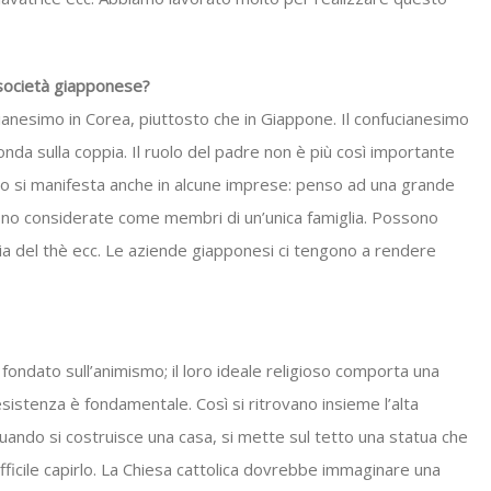
 società giapponese?
ucianesimo in Corea, piuttosto che in Giappone. Il confucianesimo
onda sulla coppia. Il ruolo del padre non è più così importante
to si manifesta anche in alcune imprese: penso ad una grande
ono considerate come membri di un’unica famiglia. Possono
monia del thè ecc. Le aziende giapponesi ci tengono a rendere
ondato sull’animismo; il loro ideale religioso comporta una
esistenza è fondamentale. Così si ritrovano insieme l’alta
uando si costruisce una casa, si mette sul tetto una statua che
difficile capirlo. La Chiesa cattolica dovrebbe immaginare una