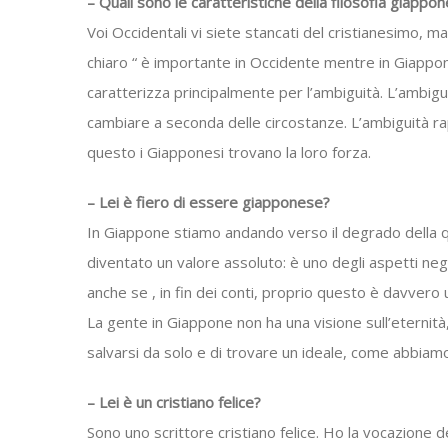
– Quali sono le caratteristiche della filosofia giappo
Voi Occidentali vi siete stancati del cristianesimo, 
chiaro “ è importante in Occidente mentre in Giappone
caratterizza principalmente per l’ambiguità. L’ambiguit
cambiare a seconda delle circostanze. L’ambiguità rapp
questo i Giapponesi trovano la loro forza.
– Lei è fiero di essere giapponese?
In Giappone stiamo andando verso il degrado della qu
diventato un valore assoluto: è uno degli aspetti negat
anche se , in fin dei conti, proprio questo è davvero u
La gente in Giappone non ha una visione sull’eternità
salvarsi da solo e di trovare un ideale, come abbiam
– Lei è un cristiano felice?
Sono uno scrittore cristiano felice. Ho la vocazione de