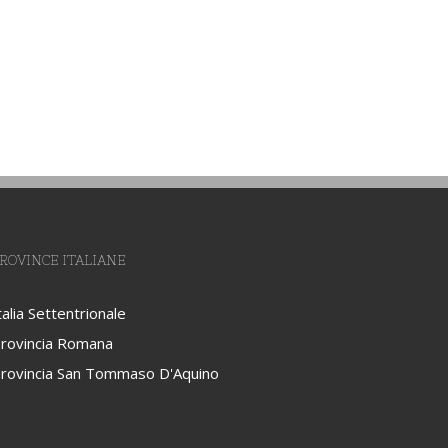
sociale
ROVINCE ITALIANE
talia Settentrionale
rovincia Romana
rovincia San Tommaso D'Aquino