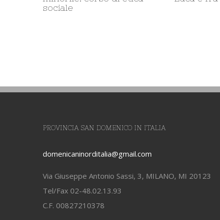
Italia
PROVINCIA SAN DOMENICO IN ITALIA
domenicaninorditalia@gmail.com
Via Giuseppe Antonio Sassi, 3, MILANO, MI 20123
Tel/Fax 02-48.02.13.93
C.F. 00827210378
Responsabile sito: fra Francesco Lorenzon op